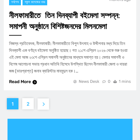
সর্বশেষ
স্কুল কলেজের খবর
নীলফামারীতে তিন দিনব্যাপী বইমেলা সম্পন্ন:
সমাপনী অনুষ্ঠানে বিশিষ্টজনদের মিলনমেলা
​নিজস্ব প্রতিবেদক, নীলফামারী: নীলফামারীতে বিপুল উৎসাহ ও উদ্দীপনার মধ্য দিয়ে তিন
দিনব্যাপী এক বর্ণাঢ্য বইমেলা অনুষ্ঠিত হয়েছে। গত ২১শে এপ্রিল ২০২৬ থেকে শুরু হওয়া
এই মেলা আজ ২৩শে এপ্রিল সমাপনী অনুষ্ঠানের মাধ্যমে সমাপ্ত হয়। ​মেলার সমাপনী ও
বিশেষ আলোচনা সভায় প্রধান অতিথি হিসেবে উপস্থিত ছিলেন নীলফামারী জেলা ও দায়রা
জজ (ভারপ্রাপ্ত) জনাব ব্যারিস্টার মাহমুদুল হক।…
Read More
News Desk
0
1 mins
1
2