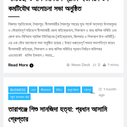
কমটিযৌথ আলোচনা সভা অনুষ্ঠিত
নিজস্ব প্রতিবেদক, সৈয়দপুর: নীলফামারীর সৈয়দপুর শহরের ফুড পার্কে অত্যন্ত উৎসবমুখর
ও সৌহার্দ্যপূর্ণ পরিবেশে নীলফামারী জেলা মাইক্রোবাস, পিকআপ ও কার মালিক সমিতি এবং
জেলা বাস-মিনিবাস শ্রমিক ইউনিয়নের (মাইক্রোবাস, জিপকার ও পিকআপ উপ-কমিটি)-
এর এক যৌথ আলোচনা সভা অনুষ্ঠিত হয়েছে। ​উক্ত গুরুত্বপূর্ণ সভায় সভাপতিত্ব করেন
নীলফামারী মাইক্রো, পিকআপ ও কার মালিক সমিতির প্রধান নির্বাচন কমিশনার
এডভোকেট খালিদ ইকবাল। ​সভায়…
Read More
News Desk
0
1 mins
1 month
BUSINESS
খেলা
জীবনযাপন
ভিডিও
রংপুর বিভাগ
সর্বশেষ
ago
স্কুল কলেজের খবর
তারাগঞ্জে শিশু সানজিদা হত্যা: প্রধান আসামি
গ্রেপ্তার