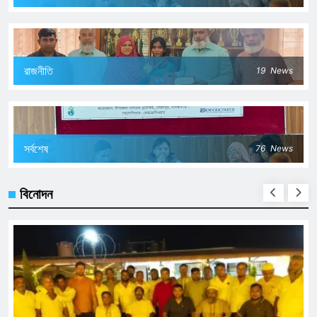
রাজনীতি
19
News
সর্বশেষ
76
News
বিনোদন