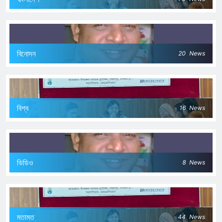
বিনোদন
20
News
বিশ্ব
16
News
ভিডিও
8
News
মতামত
44
News