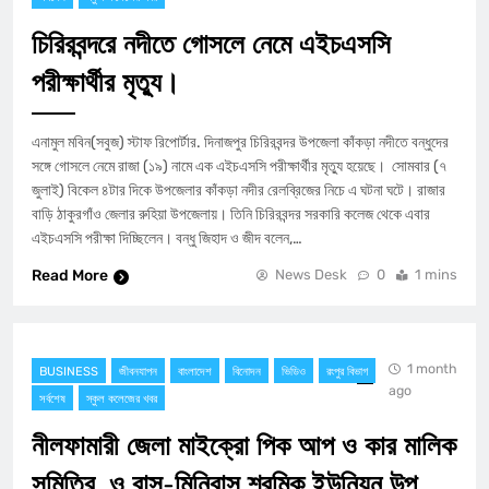
চিরিরবন্দরে নদীতে গোসলে নেমে এইচএসসি
পরীক্ষার্থীর মৃত্যু।
এনামুল মবিন(সবুজ) স্টাফ রিপোর্টার. দিনাজপুর চিরিরবন্দর উপজেলা কাঁকড়া নদীতে বন্ধুদের
সঙ্গে গোসলে নেমে রাজা (১৯) নামে এক এইচএসসি পরীক্ষার্থীর মৃত্যু হয়েছে। সোমবার (৭
জুলাই) বিকেল ৪টার দিকে উপজেলার কাঁকড়া নদীর রেলব্রিজের নিচে এ ঘটনা ঘটে। রাজার
বাড়ি ঠাকুরগাঁও জেলার রুহিয়া উপজেলায়। তিনি চিরিরবন্দর সরকারি কলেজ থেকে এবার
এইচএসসি পরীক্ষা দিচ্ছিলেন। বন্ধু জিহাদ ও জীদ বলেন,…
Read More
News Desk
0
1 mins
1 month
BUSINESS
জীবনযাপন
বাংলাদেশ
বিনোদন
ভিডিও
রংপুর বিভাগ
ago
সর্বশেষ
স্কুল কলেজের খবর
নীলফামারী জেলা মাইক্রো পিক আপ ও কার মালিক
সমিতির, ও বাস-মিনিবাস শ্রমিক ইউনিয়ন উপ