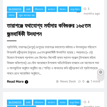
3
BUSINESS
চাকরি
জীবনযাপন
বাংলাদেশ
বিনোদন
রংপুর বিভাগ
months ago
সর্বশেষ
স্কুল কলেজের খবর
তারাগঞ্জে যথাযোগ্য মর্যাদায় কবিগুরুর ১৬৫তম
জন্মবার্ষিকী উদযাপন
​প্রতিনিধি, তারাগঞ্জ (রংপুর) রংপুরের তারাগঞ্জে যথাযোগ্য মর্যাদায় ও উৎসবমুখর পরিবেশে
বিশ্বকবি রবীন্দ্রনাথ ঠাকুরের ১৬৫তম জন্মবার্ষিকী উদযাপিত হয়েছে। শুক্রবার (৮ মে)
বিকেলে উপজেলা প্রশাসন এবং কিশোর-কিশোরী ক্লাব স্থাপন প্রকল্প (উপজেলা মহিলা
বিষয়ক অধিদপ্তর) এর যৌথ আয়োজনে উপজেলা অডিটোরিয়াম হলরুমে এক আলোচনা সভা
ও সাংস্কৃতিক অনুষ্ঠান অনুষ্ঠিত হয়।​‘শান্তি ও মানবতার কবি রবীন্দ্রনাথ’এই প্রতিপাদ্যকে
সামনে রেখে আয়োজিত অনুষ্ঠানে…
Read More
News Desk
0
1 mins
3
BUSINESS
চাকরি
জীবনযাপন
বাংলাদেশ
মতামত
রংপুর বিভাগ
months ago