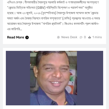
এপিএন ডেস্ক : নীলফামারীর সৈয়দপুরে সরকারি কর্মকর্তা ও গণমাধ্যমকর্মীদের অংশগ্রহণে
“জেন্ডার ভিত্তিক সহিংসতা (GBV) পরিস্থিতি বিশ্লেষণ ও পরামর্শ সভা” অনুষ্ঠিত
হয়েছে। ​আজ ২৩ জুলাই, ২০২৬ (বৃহস্পতিবার) সৈয়দপুর উপজেলা সম্মেলন কক্ষে ‘জেন্ডার
সমতা অর্জন এবং বৈষম্য নিরসনে নাগরিক সম্পৃক্ততা’ (ফেসিং) প্রকল্পের আওতায় এ সভার
আয়োজন করে সৈয়দপুর উপজেলা “নাগরিক প্ল্যাটফর্ম”। ​জিএফএ কনসালটিং গ্রুপ জার্মান-
এর কারিগরি…
Read More
News Desk
0
1 mins