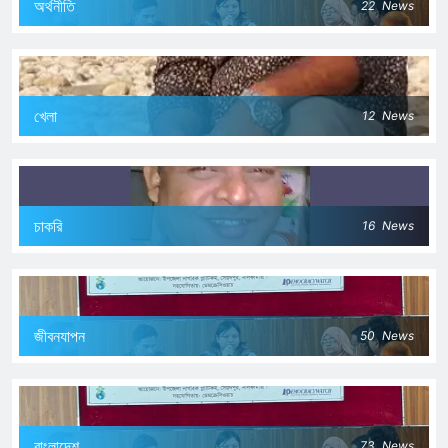
অর্থনীতি
22
News
খেলা
12
News
চাকরি
16
News
জীবনযাপন
50
News
বাংলাদেশ
73
News