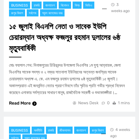
3
BUSINESS
চাকরি
বাংলাদেশ
বিনোদন
বিশ্ব
ভিডিও
weeks ago
রংপুর বিভাগ
সর্বশেষ
স্কুল কলেজের খবর
১৫ জুলাই বিএনপি নেতা ও সাবেক ইউপি
চেয়ারম্যান অধ্যক্ষ ফজলুর রহমান দুলালের ৬ষ্ঠ
মৃত্যুবার্ষিকী
মোঃ ফয়সাল শেখ: দিনাজপুরের চিরিরবন্দর উপজেলা বিএনপির ১ম যুগ্ম আহ্বায়ক, জেলা
বিএনপির সাবেক সদস্য ও ২ নম্বর সাতনালা ইউনিয়নের অত্যন্ত জনপ্রিয় সাবেক
চেয়ারম্যান অধ্যক্ষ এ. কে. এম ফজলুর রহমান দুলালের ৬ষ্ঠ মৃত্যুবার্ষিকী ১৫ জুলাই।
অকালপ্রয়াত এই জননন্দিত নেতার প্রয়াণ দিবসে তাঁর স্মৃতির প্রতি গভীর শ্রদ্ধা নিবেদন
করেছেন এলাকার সর্বস্তরের সাধারণ মানুষ, রাজনৈতিক সহকর্মী ও শুভাকাঙ্ক্ষীরা।…
Read More
News Desk
0
1 mins
4 weeks
BUSINESS
অর্থনীতি
চাকরি
জীবনযাপন
বাংলাদেশ
রংপুর বিভাগ
ago
সর্বশেষ
স্কুল কলেজের খবর