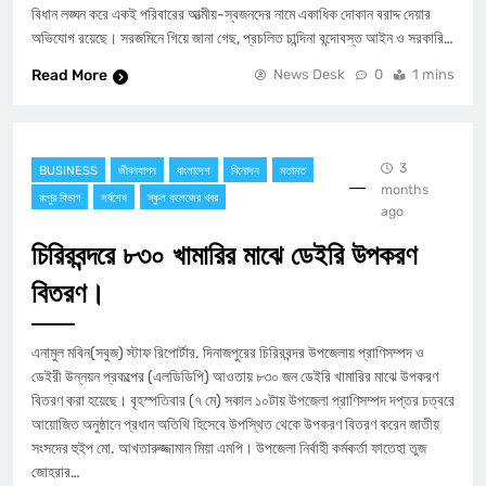
বিধান লঙ্ঘন করে একই পরিবারের আত্মীয়-স্বজনদের নামে একাধিক দোকান বরাদ্দ দেয়ার
অভিযোগ রয়েছে। সরজমিনে গিয়ে জানা গেছ, প্রচলিত চান্দিনা বন্দোবস্ত আইন ও সরকারি…
Read More
News Desk
0
1 mins
3
BUSINESS
জীবনযাপন
বাংলাদেশ
বিনোদন
মতামত
months
রংপুর বিভাগ
সর্বশেষ
স্কুল কলেজের খবর
ago
চিরিরবন্দরে ৮৩০ খামারির মাঝে ডেইরি উপকরণ
বিতরণ।
এনামুল মবিন(সবুজ) স্টাফ রিপোর্টার. দিনাজপুরের চিরিরবন্দর উপজেলায় প্রাণিসম্পদ ও
ডেইরী উন্নয়ন প্রকল্পের (এলডিডিপি) আওতায় ৮৩০ জন ডেইরি খামারির মাঝে উপকরণ
বিতরণ করা হয়েছে। বৃহস্পতিবার (৭ মে) সকাল ১০টায় উপজেলা প্রাণিসম্পদ দপ্তর চত্বরে
আয়োজিত অনুষ্ঠানে প্রধান অতিথি হিসেবে উপস্থিত থেকে উপকরণ বিতরণ করেন জাতীয়
সংসদের হুইপ মো. আখতারুজ্জামান মিয়া এমপি। উপজেলা নির্বাহী কর্মকর্তা ফাতেহা তুজ
জোহরার…