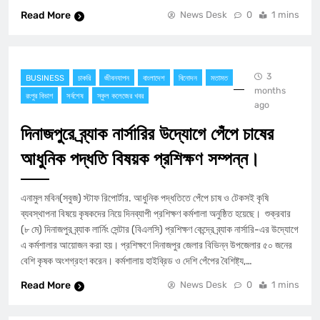
Read More
News Desk
0
1 mins
3
BUSINESS
চাকরি
জীবনযাপন
বাংলাদেশ
বিনোদন
মতামত
months
রংপুর বিভাগ
সর্বশেষ
স্কুল কলেজের খবর
ago
দিনাজপুরে ব্র্যাক নার্সারির উদ্যোগে পেঁপে চাষের
আধুনিক পদ্ধতি বিষয়ক প্রশিক্ষণ সম্পন্ন।
এনামুল মবিন(সবুজ) স্টাফ রিপোর্টার. আধুনিক পদ্ধতিতে পেঁপে চাষ ও টেকসই কৃষি
ব্যবস্থাপনা বিষয়ে কৃষকদের নিয়ে দিনব্যাপী প্রশিক্ষণ কর্মশালা অনুষ্ঠিত হয়েছে। শুক্রবার
(৮ মে) দিনাজপুর ব্র্যাক লার্নিং সেন্টার (বিএলসি) প্রশিক্ষণ কেন্দ্রে ব্র্যাক নার্সারি-এর উদ্যোগে
এ কর্মশালার আয়োজন করা হয়। প্রশিক্ষণে দিনাজপুর জেলার বিভিন্ন উপজেলার ৫০ জনের
বেশি কৃষক অংশগ্রহণ করেন। কর্মশালায় হাইব্রিড ও দেশি পেঁপের বৈশিষ্ট্য,…
Read More
News Desk
0
1 mins