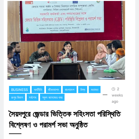
2
BUSINESS
অর্থনীতি
জীবনযাপন
বাংলাদেশ
বিশ্ব
মতামত
weeks
রংপুর বিভাগ
সর্বশেষ
স্কুল কলেজের খবর
ago
সৈয়দপুরে জেন্ডার ভিত্তিক সহিংসতা পরিস্থিতি
বিশ্লেষণ ও পরামর্শ সভা অনুষ্ঠিত