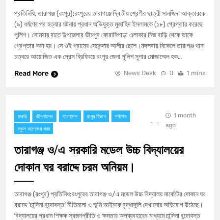
প্রতিনিধি, তারাগঞ্জ (রংপুর):রংপুরের তারাগঞ্জে দ্বিতীয় শ্রেণীর ছাত্রী সানজিদা আক্তারকে
(৯) ধর্ষণের পর হত্যার ঘটনায় প্রধান অভিযুক্ত মুজাহিদ ইসলামকে (১৮) গ্রেপ্তার করেছে
পুলিশ। সোমবার রাতে উপজেলার ভীমপুর কোরানিপাড়া এলাকার নিজ বাড়ি থেকে তাকে
গ্রেপ্তার করা হয়। সে ওই গ্রামের সেকেন্দার আলীর ছেলে।মঙ্গলবার বিকেলে তারাগঞ্জ থানা
চত্বরে আয়োজিত এক প্রেস ব্রিফিংয়ে রংপুর জেলা পুলিশ সুপার মোজাম্মেল হক…
Read More
News Desk
0
1 mins
1 month
চাকরি
জীবনযাপন
বাংলাদেশ
রংপুর বিভাগ
সর্বশেষ
ago
স্কুল কলেজের খবর
তারাগঞ্জ ও/এ সরকারি মডেল উচ্চ বিদ্যালয়ের
দোকান ঘর বরাদ্দে চরম অনিয়ম।
তারাগঞ্জ (রংপুর) প্রতিনিধ:রংপুরের তারাগঞ্জ ও/এ মডেল উচ্চ বিদ্যালয় মার্কেটের দোকান ঘর
বরাদ্দে ‘চান্দিনা বন্দোবস্ত’ নীতিমালা ও ভূমি আইনকে বৃদ্ধাঙ্গুলি দেখানোর অভিযোগ উঠেছে।
বিদ্যালয়ের প্রধান শিক্ষক স্বজনপ্রীতি ও ক্ষমতার অপব্যবহারের মাধ্যমে চান্দিনা বন্দোবস্ত