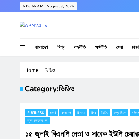
Skip
5:06:56 AM
August 3, 2026
to
content
APN24TV
বাংলাদেশ
বিশ্ব
রাজনীতি
অর্থনীতি
খেলা
চাকর
Home
ভিডিও
Category:
ভিডিও
BUSINESS
চাকরি
বাংলাদেশ
বিনোদন
বিশ্ব
ভিডিও
রংপুর বিভাগ
সর্বশে
স্কুল কলেজের খবর
১৫ জুলাই বিএনপি নেতা ও সাবেক ইউপি চেয়ারম্