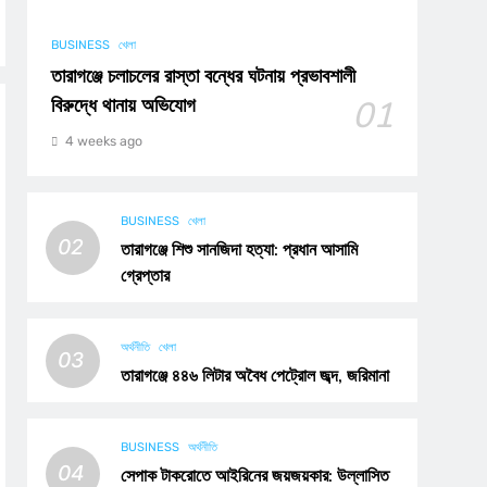
BUSINESS
খেলা
তারাগঞ্জে চলাচলের রাস্তা বন্ধের ঘটনায় প্রভাবশালী
বিরুদ্ধে থানায় অভিযোগ
01
4 weeks ago
BUSINESS
খেলা
02
তারাগঞ্জে শিশু সানজিদা হত্যা: প্রধান আসামি
গ্রেপ্তার
অর্থনীতি
খেলা
03
তারাগঞ্জে ৪৪৬ লিটার অবৈধ পেট্রোল জব্দ, জরিমানা
BUSINESS
অর্থনীতি
04
সেপাক টাকরোতে আইরিনের জয়জয়কার: উল্লাসিত