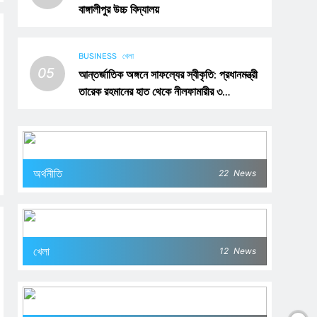
বাঙ্গালীপুর উচ্চ বিদ্যালয়
BUSINESS
খেলা
05
আন্তর্জাতিক অঙ্গনে সাফল্যের স্বীকৃতি: প্রধানমন্ত্রী
তারেক রহমানের হাত থেকে নীলফামারীর ৩
খেলোয়াড়ের সংবর্ধনা গ্রহণ
অর্থনীতি
22
News
খেলা
12
News