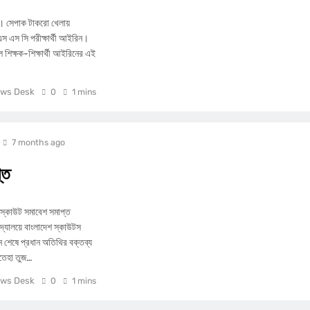
েছে। সেপাক টাকরো খেলায়
ত এস এস সি পরীক্ষার্থী আইরিন।
 শিক্ষক-শিক্ষার্থী আইরিনের এই
ws Desk
0
1 mins
7 months ago
্ত
া স্কাউট সমাবেশ সমাপ্ত
দ্যালয়ে বাংলাদেশ স্কাউটস
 শেষে প্রধান অতিথির বক্তব্য
তেহা তুজ…
ws Desk
0
1 mins