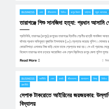
BUSINESS
খেলা
জীবনযাপন
ভিডিও
রংপুর বিভাগ
সর্বশেষ
স্কুল কলেজের খ
তারাগঞ্জে শিশু সানজিদা হত্যা: প্রধান আসামি গ
প্রতিনিধি, তারাগঞ্জ (রংপুর):রংপুরের তারাগঞ্জে দ্বিতীয় শ্রেণীর ছাত্রী সানজিদা আক্
ঘটনায় প্রধান অভিযুক্ত মুজাহিদ ইসলামকে (১৮) গ্রেপ্তার করেছে পুলিশ। সোমবার 
কোরানিপাড়া এলাকার নিজ বাড়ি থেকে তাকে গ্রেপ্তার করা হয়। সে ওই গ্রামের সেকে
বিকেলে তারাগঞ্জ থানা চত্বরে আয়োজিত এক প্রেস ব্রিফিংয়ে রংপুর জেলা পুলিশ সুপা
Read More
Ne
BUSINESS
অর্থনীতি
খেলা
চাকরি
জীবনযাপন
বাংলাদেশ
বিশ্ব
ভিডিও
রাজনীতি
সেপাক টাকরোতে আইরিনের জয়জয়কার: উল্লাসিত 
বিদ্যালয়