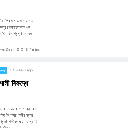
া বিএনপির সাবেক সদস্য ও ২
জলুর রহমান দুলালের ৬ষ্ঠ
প্রতি গভীর শ্রদ্ধা নিবেদন
ws Desk
0
1 mins
4 weeks ago
্বশেষ
শালী বিরুদ্ধে
দিনের চলাচলের রাস্তা বন্ধ করে
য় রিপোর্টার প্রবীর কুমার
 প্রভাবশালী চক্রটি। রাস্তাটি
এই ঘটনায়…