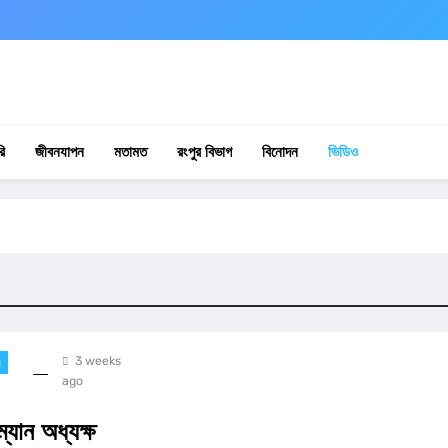
ি
জীবনযাপন
মতামত
রংপুর বিভাগ
বিনোদন
ভিডিও
3 weeks
ষ
ago
যান অধ্যক্ষ