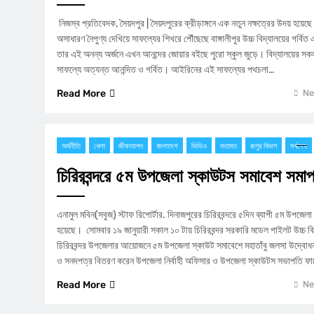
​ ​নিজস্ব প্রতিবেদক, সৈয়দপুর | সৈয়দপুরের ক্রীড়াঙ্গনে এক নতুন নক্ষত্রের উদয় হয়
অসাধারণ নৈপুণ্য দেখিয়ে সাফল্যের শিখরে পৌঁছেছে বাঙ্গালীপুর উচ্চ বিদ্যালয়ের গর্বি
তার এই অনন্য অর্জনে এখন আনন্দের জোয়ার বইছে পুরো স্কুল জুড়ে। বিদ্যালয়ের সকল
সাফল্যে অত্যন্ত আনন্দিত ও গর্বিত। ​আইরিনের এই সাফল্যের পথচলা…
Read More
Ne
অর্থনীতি
খেলা
জীবনযাপন
বাংলাদেশ
ভিডিও
মতামত
রংপুর বিভাগ
সর্বশেষ
চিরিরবন্দরে ৫ম উপজেলা স্কাউটস সমাবেশ সমাপ
এনামুল মবিন(সবুজ) স্টাফ রিপোর্টার. দিনাজপুরের চিরিরবন্দরে ৫দিন ব্যাপী ৫ম উপজেল
হয়েছে। সোমবার ১৯ জানুয়ারী সকাল ১০ টায় চিরিরবন্দর সরকারি মডেল পাইলট উচ্চ বি
চিরিরবন্দর উপজেলার আয়োজনে ৫ম উপজেলা স্কাউট সমাবেশে মহাতাঁবু জলসা উদ্বোধন
ও সনদপত্র বিতরণ করেন উপজেলা নির্বাহী অফিসার ও উপজেলা স্কাউটস সভাপতি ফা
Read More
Ne