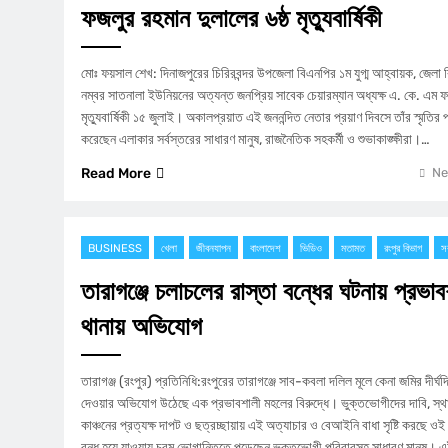
ফজলুর রহমান দুলালের ৬ষ্ঠ মৃত্যুবার্ষিকী
মোঃ ফয়সাল শেখ: দিনাজপুরের চিরিরবন্দর উপজেলা বিএনপির ১ম যুগ্ম আহ্বায়ক, জেল
নম্বর সাতনালা ইউনিয়নের অত্যন্ত জনপ্রিয় সাবেক চেয়ারম্যান অধ্যক্ষ এ. কে. এম ফ
মৃত্যুবার্ষিকী ১৫ জুলাই। অকালপ্রয়াত এই জননন্দিত নেতার প্রয়াণ দিবসে তাঁর স্মৃতির 
করেছেন এলাকার সর্বস্তরের সাধারণ মানুষ, রাজনৈতিক সহকর্মী ও শুভাকাঙ্ক্ষীরা।…
Read More
Ne
BUSINESS
খেলা
জীবনযাপন
বাংলাদেশ
ভিডিও
মতামত
রংপুর বিভাগ
সর
তারাগঞ্জে চলাচলের রাস্তা বন্ধের ঘটনায় প্রভাব
থানায় অভিযোগ
​তারাগঞ্জ (রংপুর) প্রতিনিধি:রংপুরের তারাগঞ্জে সাব-কবলা দলিল মূলে কেনা জমির দীর্ঘ
দেওয়ার অভিযোগ উঠেছে এক প্রভাবশালী মহলের বিরুদ্ধে। ভুক্তভোগীদের দাবি, স্থানী
কাঞ্চনের প্রত্যক্ষ দাপট ও ছত্রচ্ছায়ায় এই অত্যাচার ও বেআইনি বাধা সৃষ্টি করছে ওই
বন্ধ হয়ে যাওয়ায় চরম ভোগান্তিতে পড়েছেন ভুক্তভোগী পরিবারসহ সাধারণ মানুষ। 