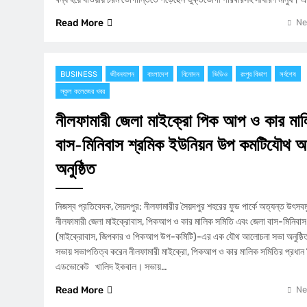
Read More
Ne
BUSINESS
জীবনযাপন
বাংলাদেশ
বিনোদন
ভিডিও
রংপুর বিভাগ
সর্বশেষ
স্কুল কলেজের খবর
নীলফামারী জেলা মাইক্রো পিক আপ ও কার মা
বাস-মিনিবাস শ্রমিক ইউনিয়ন উপ কমটিযৌথ 
অনুষ্ঠিত
নিজস্ব প্রতিবেদক, সৈয়দপুর: নীলফামারীর সৈয়দপুর শহরের ফুড পার্কে অত্যন্ত উৎসবমুখ
নীলফামারী জেলা মাইক্রোবাস, পিকআপ ও কার মালিক সমিতি এবং জেলা বাস-মিনিবাস 
(মাইক্রোবাস, জিপকার ও পিকআপ উপ-কমিটি)-এর এক যৌথ আলোচনা সভা অনুষ্ঠিত হয়
সভায় সভাপতিত্ব করেন নীলফামারী মাইক্রো, পিকআপ ও কার মালিক সমিতির প্রধান ন
এডভোকেট খালিদ ইকবাল। ​সভায়…
Read More
Ne