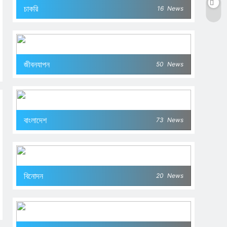
চাকরি
16
News
জীবনযাপন
50
News
বাংলাদেশ
73
News
বিনোদন
20
News