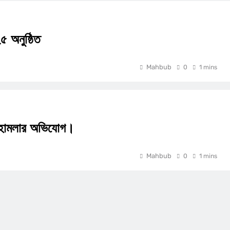
৫ অনুষ্ঠিত
Mahbub
0
1 mins
ওপর হামলার অভিযোগ।
Mahbub
0
1 mins