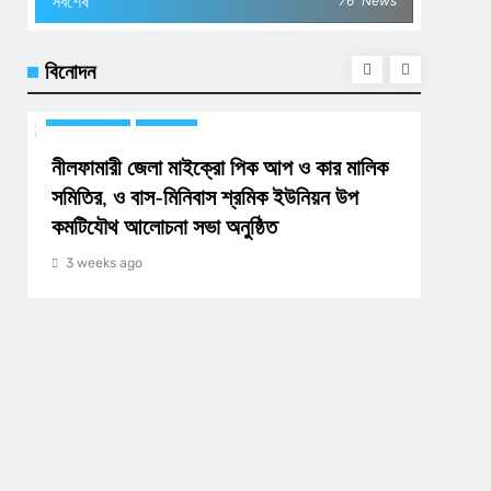
সর্বশেষ
76
News
বিনোদন
BUSINESS
জীবনযাপন
BUSIN
নীলফামারী জেলা মাইক্রো পিক আপ ও কার মালিক
ডিজিটা
সমিতির, ও বাস-মিনিবাস শ্রমিক ইউনিয়ন উপ
জেলা প
কমটিযৌথ আলোচনা সভা অনুষ্ঠিত
3 we
3 weeks ago