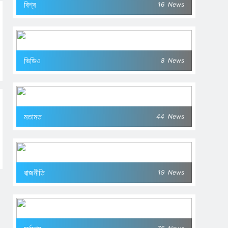
বিশ্ব
16
News
ভিডিও
8
News
মতামত
44
News
রাজনীতি
19
News