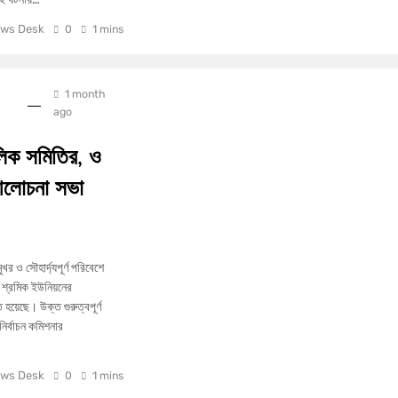
ws Desk
0
1 mins
1 month
ago
লিক সমিতির, ও
আলোচনা সভা
র ও সৌহার্দ্যপূর্ণ পরিবেশে
শ্রমিক ইউনিয়নের
েছে। ​উক্ত গুরুত্বপূর্ণ
ির্বাচন কমিশনার
ws Desk
0
1 mins