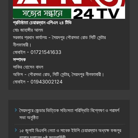
প্রতিষ্ঠাতা চেয়ারম্যান এপিএন ২৪ টিভি
মোঃ জাহাঙ্গীর আলম
সরকার প্রধান কার্যালয় - সৈয়দপুর পৌরসভা রোড সিটি সেন্টার
নীলফামারী।
মোবাইল - 01721541633
সম্পাদক
সাকির হোসেন বাদল
অফিস - পৌরসভা রোড, সিটি সেন্টার, সৈয়দপুর নীলফামারী।
মোবাইল - 01943002124
সৈয়দপুরে জেন্ডার ভিত্তিক সহিংসতা পরিস্থিতি বিশ্লেষণ ও পরামর্শ
সভা অনুষ্ঠিত
১৫ জুলাই বিএনপি নেতা ও সাবেক ইউপি চেয়ারম্যান অধ্যক্ষ ফজলুর
রহমান দুলালের ৬ষ্ঠ মৃত্যুবার্ষিকী