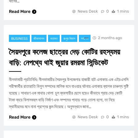
খানের…
Read More
News Desk
0
1 mins
2 months ago
BUSINESS
জীবনযাপন
মতামত
রংপুর বিভাগ
সর্বশেষ
সৈয়দপুরে কলেজ ছাত্রের দেড় কোটির রহস্যময়
বাড়ি: নেপথ্যে থাই জুয়ার রমরমা সিন্ডিকেট
​নীলফামারী প্রতিনিধি: নীলফামারীর সৈয়দপুর উপজেলার হাজারী হাট এলাকায় এক এইচএসসি
পরীক্ষার্থীর রাতারাতি বিপুল সম্পদের মালিক বনে যাওয়ার ঘটনায় এলাকায় ব্যাপক চাঞ্চল্য সৃষ্টি
হয়েছে। সাধারণ এক মাথার খোলা চুল ব্যবসায়ীর ছেলে হয়েও কীভাবে প্রায় দেড় কোটি
টাকা ব্যয়ে বিলাসবহুল বাড়ি নির্মাণ এবং সম্পদের পাহাড় গড়ে তোলা হলো, তা নিয়ে
স্থানীয়দের মনে নানা প্রশ্নের জন্ম দিয়েছে। ​অনুসন্ধানে জানা…
Read More
News Desk
0
1 mins