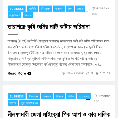
4 weeks
BUSINESS
অর্থনীতি
জীবনযাপন
বাংলাদেশ
বিশ্ব
মতামত
ago
রংপুর বিভাগ
সর্বশেষ
​তারাগঞ্জে কৃষি জমির মাটি কাটায় জরিমানা
​তারাগঞ্জ (রংপুর) প্রতিনিধি:রংপুরের তারাগঞ্জে অবৈধভাবে উর্বর কৃষি জমির মাটি কাটার দায়ে
এক ব্যক্তিকে ৫০ হাজার টাকা জরিমানা করেছে ভ্রাম্যমাণ আদালত। ৬ জুলাই বিকালে
উপজেলার আলমপুর ইউনিয়নে এ অভিযান চালানো হয়। আদালত সূত্রে জানা গেছে,
বালুমহাল ও মাটি ব্যবস্থাপনা আইন অমান্য করে কৃষি জমির মাটি কাটার অপরাধে
নীলফামারীর সৈয়দপুর উপজেলার পূর্ব বেলপুকুর গ্রামের জোবায়দুল ইসলামকে (৩৯)…
Read More
News Desk
0
1 mins
1 month
BUSINESS
জীবনযাপন
বাংলাদেশ
বিনোদন
ভিডিও
রংপুর বিভাগ
ago
সর্বশেষ
স্কুল কলেজের খবর
নীলফামারী জেলা মাইক্রো পিক আপ ও কার মালিক