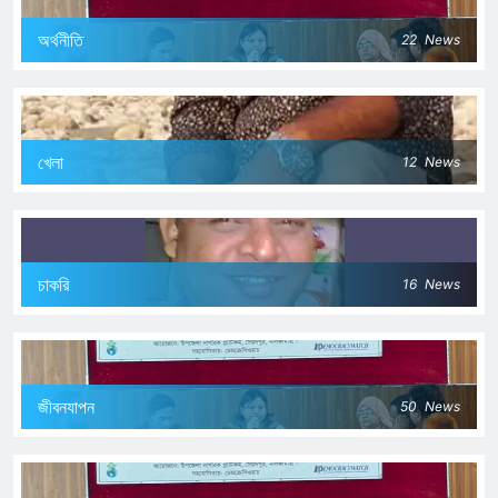
অর্থনীতি
22
News
খেলা
12
News
চাকরি
16
News
জীবনযাপন
50
News