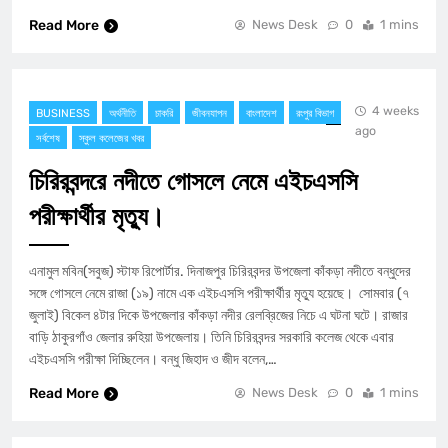
Read More
News Desk
0
1 mins
4 weeks
BUSINESS
অর্থনীতি
চাকরি
জীবনযাপন
বাংলাদেশ
রংপুর বিভাগ
ago
সর্বশেষ
স্কুল কলেজের খবর
চিরিরবন্দরে নদীতে গোসলে নেমে এইচএসসি
পরীক্ষার্থীর মৃত্যু।
এনামুল মবিন(সবুজ) স্টাফ রিপোর্টার. দিনাজপুর চিরিরবন্দর উপজেলা কাঁকড়া নদীতে বন্ধুদের
সঙ্গে গোসলে নেমে রাজা (১৯) নামে এক এইচএসসি পরীক্ষার্থীর মৃত্যু হয়েছে। সোমবার (৭
জুলাই) বিকেল ৪টার দিকে উপজেলার কাঁকড়া নদীর রেলব্রিজের নিচে এ ঘটনা ঘটে। রাজার
বাড়ি ঠাকুরগাঁও জেলার রুহিয়া উপজেলায়। তিনি চিরিরবন্দর সরকারি কলেজ থেকে এবার
এইচএসসি পরীক্ষা দিচ্ছিলেন। বন্ধু জিহাদ ও জীদ বলেন,…
Read More
News Desk
0
1 mins