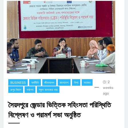
2
BUSINESS
অর্থনীতি
জীবনযাপন
বাংলাদেশ
বিশ্ব
মতামত
weeks
রংপুর বিভাগ
সর্বশেষ
স্কুল কলেজের খবর
ago
সৈয়দপুরে জেন্ডার ভিত্তিক সহিংসতা পরিস্থিতি
বিশ্লেষণ ও পরামর্শ সভা অনুষ্ঠিত