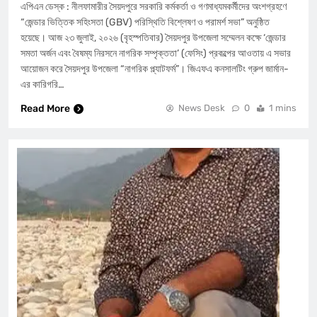
এপিএন ডেস্ক : নীলফামারীর সৈয়দপুরে সরকারি কর্মকর্তা ও গণমাধ্যমকর্মীদের অংশগ্রহণে
“জেন্ডার ভিত্তিক সহিংসতা (GBV) পরিস্থিতি বিশ্লেষণ ও পরামর্শ সভা” অনুষ্ঠিত
হয়েছে। ​আজ ২৩ জুলাই, ২০২৬ (বৃহস্পতিবার) সৈয়দপুর উপজেলা সম্মেলন কক্ষে ‘জেন্ডার
সমতা অর্জন এবং বৈষম্য নিরসনে নাগরিক সম্পৃক্ততা’ (ফেসিং) প্রকল্পের আওতায় এ সভার
আয়োজন করে সৈয়দপুর উপজেলা “নাগরিক প্ল্যাটফর্ম”। ​জিএফএ কনসালটিং গ্রুপ জার্মান-
এর কারিগরি…
Read More
News Desk
0
1 mins