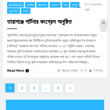
2 months
BUSINESS
অর্থনীতি
জীবনযাপন
বাংলাদেশ
বিশ্ব
মতামত
ago
রংপুর বিভাগ
সর্বশেষ
তারাগঞ্জে পার্টনার কংগ্রেস অনুষ্ঠিত
প্রতিনিধি, তারাগঞ্জ (রংপুর):রংপুরের তারাগঞ্জে “প্রোগ্রাম অন এগ্রিকালচারাল অ্যান্ড
রুরাল ট্রান্সফরমেশন ফর নিউট্রিশন এন্টারপ্রেনরশিপ অ্যান্ড রেজিলিয়েন্স ইন বাংলাদেশ
(পার্টনার)” প্রকল্পের আওতায় ‘পার্টনার কংগ্রেস-২০২৬’ অনুষ্ঠিত হয়েছে। তারাগঞ্জ
উপজেলা কৃষি সম্প্রসারণ অধিদপ্তরের আয়োজনে ১৫ জুন সোমবার তারাগঞ্জ উপজেলা
পরিষদ চত্বরে এই উৎসবমুখর অনুষ্ঠানের আয়োজন করা হয়। এতে প্রধান অতিথি হিসেবে
উপস্থিত ছিলেন রংপুর কৃষি সম্প্রসারণ অধিদপ্তরের উপ-পরিচালক সিরাজুল…
Read More
News Desk
0
1 mins
1
2
3
…
5