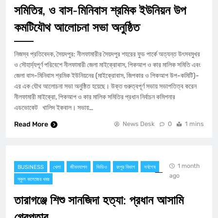
সমিতির, ও বাস-মিনিবাস শ্রমিক ইউনিয়ন উপ
কমটিযৌথ আলোচনা সভা অনুষ্ঠিত
নিজস্ব প্রতিবেদক, সৈয়দপুর: নীলফামারীর সৈয়দপুর শহরের ফুড পার্কে অত্যন্ত উৎসবমুখর
ও সৌহার্দ্যপূর্ণ পরিবেশে নীলফামারী জেলা মাইক্রোবাস, পিকআপ ও কার মালিক সমিতি এবং
জেলা বাস-মিনিবাস শ্রমিক ইউনিয়নের (মাইক্রোবাস, জিপকার ও পিকআপ উপ-কমিটি)-
এর এক যৌথ আলোচনা সভা অনুষ্ঠিত হয়েছে। ​উক্ত গুরুত্বপূর্ণ সভায় সভাপতিত্ব করেন
নীলফামারী মাইক্রো, পিকআপ ও কার মালিক সমিতির প্রধান নির্বাচন কমিশনার
এডভোকেট খালিদ ইকবাল। ​সভায়…
Read More
News Desk
0
1 mins
1 month
BUSINESS
খেলা
জীবনযাপন
ভিডিও
রংপুর বিভাগ
সর্বশেষ
ago
স্কুল কলেজের খবর
তারাগঞ্জে শিশু সানজিদা হত্যা: প্রধান আসামি
গ্রেপ্তার