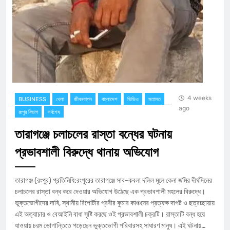
4 weeks
BUSINESS
খেলা
জীবনযাপন
বাংলাদেশ
ভিডিও
মতামত
ago
রংপুর বিভাগ
সর্বশেষ
তারাগঞ্জে চলাচলের রাস্তা বন্ধের ঘটনায়
প্রভাবশালী বিরুদ্ধে থানায় অভিযোগ
​তারাগঞ্জ (রংপুর) প্রতিনিধি:রংপুরের তারাগঞ্জে সাব-কবলা দলিল মূলে কেনা জমির দীর্ঘদিনের
চলাচলের রাস্তা বন্ধ করে দেওয়ার অভিযোগ উঠেছে এক প্রভাবশালী মহলের বিরুদ্ধে।
ভুক্তভোগীদের দাবি, স্থানীয় রিপোর্টার প্রবীর কুমার কাঞ্চনের প্রত্যক্ষ দাপট ও ছত্রচ্ছায়ায়
এই অত্যাচার ও বেআইনি বাধা সৃষ্টি করছে ওই প্রভাবশালী চক্রটি। রাস্তাটি বন্ধ হয়ে
যাওয়ায় চরম ভোগান্তিতে পড়েছেন ভুক্তভোগী পরিবারসহ সাধারণ মানুষ। এই ঘটনায়…