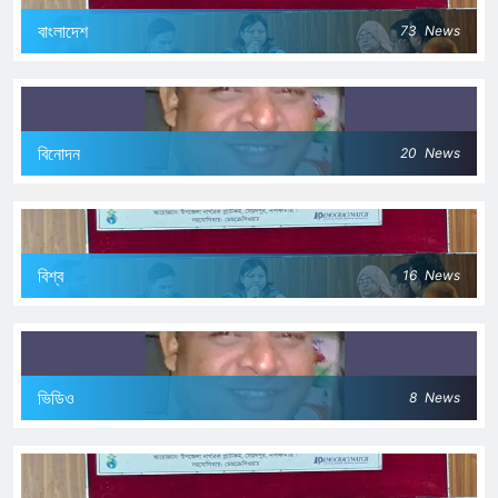
বাংলাদেশ
73
News
বিনোদন
20
News
বিশ্ব
16
News
ভিডিও
8
News