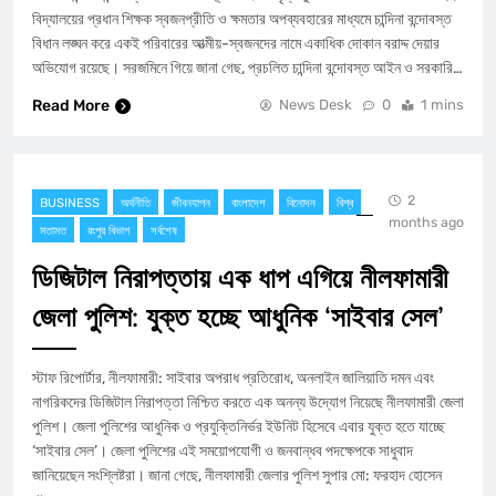
বিদ্যালয়ের প্রধান শিক্ষক স্বজনপ্রীতি ও ক্ষমতার অপব্যবহারের মাধ্যমে চান্দিনা বন্দোবস্ত
বিধান লঙ্ঘন করে একই পরিবারের আত্মীয়-স্বজনদের নামে একাধিক দোকান বরাদ্দ দেয়ার
অভিযোগ রয়েছে। সরজমিনে গিয়ে জানা গেছ, প্রচলিত চান্দিনা বন্দোবস্ত আইন ও সরকারি…
Read More
News Desk
0
1 mins
2
BUSINESS
অর্থনীতি
জীবনযাপন
বাংলাদেশ
বিনোদন
বিশ্ব
months ago
মতামত
রংপুর বিভাগ
সর্বশেষ
ডিজিটাল নিরাপত্তায় এক ধাপ এগিয়ে নীলফামারী
জেলা পুলিশ: যুক্ত হচ্ছে আধুনিক ‘সাইবার সেল’
​স্টাফ রিপোর্টার, নীলফামারী: সাইবার অপরাধ প্রতিরোধ, অনলাইন জালিয়াতি দমন এবং
নাগরিকদের ডিজিটাল নিরাপত্তা নিশ্চিত করতে এক অনন্য উদ্যোগ নিয়েছে নীলফামারী জেলা
পুলিশ। জেলা পুলিশের আধুনিক ও প্রযুক্তিনির্ভর ইউনিট হিসেবে এবার যুক্ত হতে যাচ্ছে
‘সাইবার সেল’। জেলা পুলিশের এই সময়োপযোগী ও জনবান্ধব পদক্ষেপকে সাধুবাদ
জানিয়েছেন সংশ্লিষ্টরা। ​জানা গেছে, নীলফামারী জেলার পুলিশ সুপার মো: ফরহাদ হোসেন