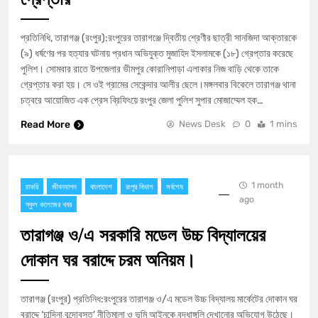
প্রতিনিধি, তারাগঞ্জ (রংপুর):রংপুরের তারাগঞ্জে দ্বিতীয় শ্রেণীর ছাত্রী সানজিদা আক্তারকে
(৯) ধর্ষণের পর হত্যার ঘটনায় প্রধান অভিযুক্ত মুজাহিদ ইসলামকে (১৮) গ্রেপ্তার করেছে
পুলিশ। সোমবার রাতে উপজেলার ভীমপুর কোরানিপাড়া এলাকার নিজ বাড়ি থেকে তাকে
গ্রেপ্তার করা হয়। সে ওই গ্রামের সেকেন্দার আলীর ছেলে।মঙ্গলবার বিকেলে তারাগঞ্জ থানা
চত্বরে আয়োজিত এক প্রেস ব্রিফিংয়ে রংপুর জেলা পুলিশ সুপার মোজাম্মেল হক…
Read More
News Desk
0
1 mins
1 month
চাকরি
জীবনযাপন
বাংলাদেশ
রংপুর বিভাগ
সর্বশেষ
ago
স্কুল কলেজের খবর
তারাগঞ্জ ও/এ সরকারি মডেল উচ্চ বিদ্যালয়ের
দোকান ঘর বরাদ্দে চরম অনিয়ম।
তারাগঞ্জ (রংপুর) প্রতিনিধ:রংপুরের তারাগঞ্জ ও/এ মডেল উচ্চ বিদ্যালয় মার্কেটের দোকান ঘর
বরাদ্দে ‘চান্দিনা বন্দোবস্ত’ নীতিমালা ও ভূমি আইনকে বৃদ্ধাঙ্গুলি দেখানোর অভিযোগ উঠেছে।