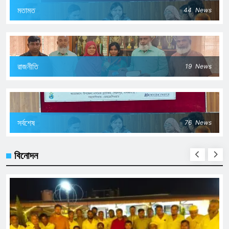
মতামত
44
News
রাজনীতি
19
News
সর্বশেষ
76
News
বিনোদন