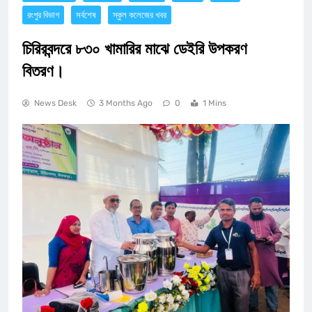
রংপুর বিভাগ
সর্বশেষ
স্কুল কলেজের খবর
চিরিরবন্দরে ৮৩০ খামারির মাঝে ডেইরি উপকরণ
বিতরণ।
News Desk
3 Months Ago
0
1 Mins