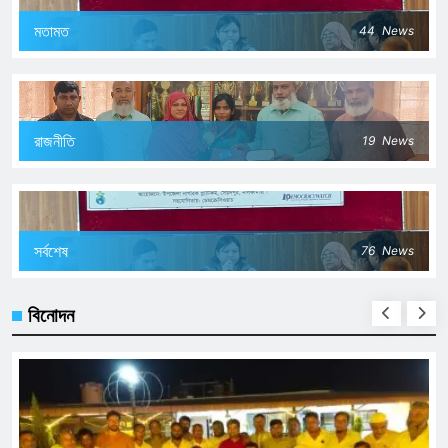
মতামত
44
News
রাজনীতি
19
News
সর্বশেষ
76
News
বিনোদন