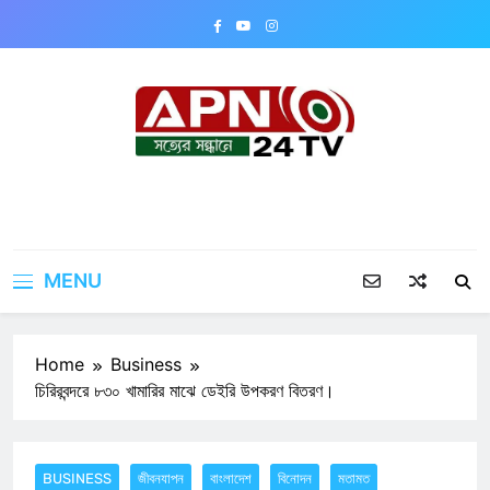
Skip
to
content
APN24TV
MENU
Home
Business
চিরিরবন্দরে ৮৩০ খামারির মাঝে ডেইরি উপকরণ বিতরণ।
BUSINESS
জীবনযাপন
বাংলাদেশ
বিনোদন
মতামত