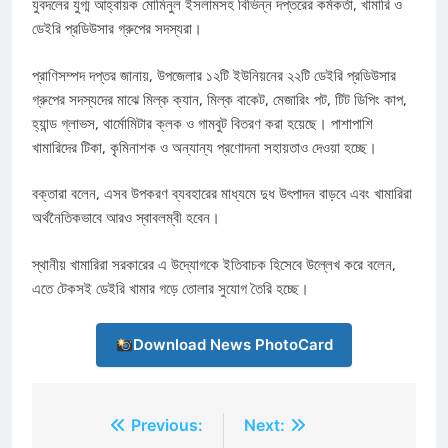
যুবদলের যুগ্ম আহ্বায়ক মোমিনুল ইসলামসহ বিভিন্ন দপ্তরের কর্মকর্তা, খামারি ও
ডেইরি প্রডিউসার গ্রুপের সদস্যরা।
প্রাণিসম্পদ দপ্তর জানায়, উপজেলার ১২টি ইউনিয়নের ২২টি ডেইরি প্রডিউসার
গ্রুপের সদস্যদের মাঝে মিল্ক ক্যান, মিল্ক বাকেট, মেজারিং পট, টিট ডিপিং কাপ,
হ্যান্ড গ্লাভস, থার্মোমিটার ক্লক ও গামবুট বিতরণ করা হয়েছে। পাশাপাশি
খামারিদের টিকা, কৃমিনাশক ও অন্যান্য প্রণোদনা সহায়তাও দেওয়া হচ্ছে।
বক্তারা বলেন, এসব উপকরণ ব্যবহারের মাধ্যমে দুধ উৎপাদন বাড়বে এবং খামারিরা
অর্থনৈতিকভাবে আরও স্বাবলম্বী হবেন।
স্থানীয় খামারিরা সরকারের এ উদ্যোগকে ইতিবাচক হিসেবে উল্লেখ করে বলেন,
এতে টেকসই ডেইরি খামার গড়ে তোলার সুযোগ তৈরি হচ্ছে।
Download News PhotoCard
Post
Previous:
Next: