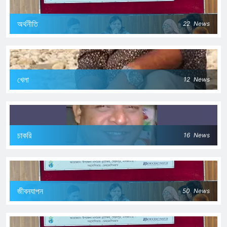
অর্থনীতি
22
News
খেলা
12
News
চাকরি
16
News
জীবনযাপন
50
News