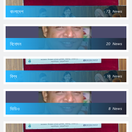
বাংলাদেশ
73
News
বিনোদন
20
News
বিশ্ব
16
News
ভিডিও
8
News