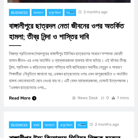
2 months ago
BUSINESS
বাংলাদেশ
রংপুর বিভাগ
সর্বশেষ
বাঙ্গালীপুরে ছাত্রদল নেতা জীবনের ওপর অতর্কিত
হামলা; তীব্র নিন্দা ও শাস্তির দাবি
​নিজস্ব প্রতিবেদক:সৈয়দপুরের বাঙ্গালীপুর ইউনিয়ন ছাত্রদলের সাধারণ সম্পাদক মেহেদী
হাসান জীবন-এর ওপর অতর্কিত ও ন্যাক্কারজনক হামলার ঘটনা ঘটেছে। এই ঘটনার তীব্র
নিন্দা, প্রতিবাদ ও জড়িতদের দ্রুত শাস্তির দাবি জানিয়েছেন স্থানীয় নেতৃবৃন্দ ও সাধারণ
শিক্ষার্থীরা।​বিবৃতিতে জানানো হয়, একজন ছাত্রনেতার ওপর এমন কাপুরুষোচিত ও অতর্কিত
হামলা কোনোভাবেই মেনে নেওয়া যায় না। এটি যেমন ন্যাক্কারজনক, তেমনই উদ্বেগজনক।​
”একজন ছাত্রনেতার ওপর…
Read More
News Desk
0
1 mins
2 months ago
BUSINESS
চাকরি
বাংলাদেশ
রংপুর বিভাগ
সর্বশেষ