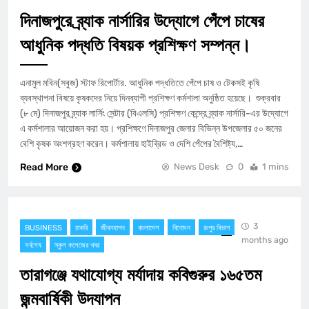
দিনাজপুরে ব্র্যাক নার্সারির উদ্যোগে পেঁপে চাষের
আধুনিক পদ্ধতি বিষয়ক প্রশিক্ষণ সম্পন্ন।
এনামুল মবিন(সবুজ) স্টাফ রিপোর্টার. আধুনিক পদ্ধতিতে পেঁপে চাষ ও টেকসই কৃষি
ব্যবস্থাপনা বিষয়ে কৃষকদের নিয়ে দিনব্যাপী প্রশিক্ষণ কর্মশালা অনুষ্ঠিত হয়েছে। শুক্রবার
(৮ মে) দিনাজপুর ব্র্যাক লার্নিং সেন্টার (বিএলসি) প্রশিক্ষণ কেন্দ্রে ব্র্যাক নার্সারি-এর উদ্যোগে
এ কর্মশালার আয়োজন করা হয়। প্রশিক্ষণে দিনাজপুর জেলার বিভিন্ন উপজেলার ৫০ জনের
বেশি কৃষক অংশগ্রহণ করেন। কর্মশালায় হাইব্রিড ও দেশি পেঁপের বৈশিষ্ট্য,…
Read More
News Desk
0
1 mins
3
BUSINESS
চাকরি
জীবনযাপন
বাংলাদেশ
বিনোদন
রংপুর বিভাগ
months ago
সর্বশেষ
স্কুল কলেজের খবর
তারাগঞ্জে যথাযোগ্য মর্যাদায় কবিগুরুর ১৬৫তম
জন্মবার্ষিকী উদযাপন