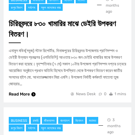
BUSINESS
জীবনযাপন
বাংলাদেশ
বিনোদন
মতামত
months
রংপুর বিভাগ
সর্বশেষ
স্কুল কলেজের খবর
ago
চিরিরবন্দরে ৮৩০ খামারির মাঝে ডেইরি উপকরণ
বিতরণ।
এনামুল মবিন(সবুজ) স্টাফ রিপোর্টার. দিনাজপুরের চিরিরবন্দর উপজেলায় প্রাণিসম্পদ ও
ডেইরী উন্নয়ন প্রকল্পের (এলডিডিপি) আওতায় ৮৩০ জন ডেইরি খামারির মাঝে উপকরণ
বিতরণ করা হয়েছে। বৃহস্পতিবার (৭ মে) সকাল ১০টায় উপজেলা প্রাণিসম্পদ দপ্তর চত্বরে
আয়োজিত অনুষ্ঠানে প্রধান অতিথি হিসেবে উপস্থিত থেকে উপকরণ বিতরণ করেন জাতীয়
সংসদের হুইপ মো. আখতারুজ্জামান মিয়া এমপি। উপজেলা নির্বাহী কর্মকর্তা ফাতেহা তুজ
জোহরার…
Read More
News Desk
0
1 mins
3
BUSINESS
চাকরি
জীবনযাপন
বাংলাদেশ
বিনোদন
মতামত
months
রংপুর বিভাগ
সর্বশেষ
স্কুল কলেজের খবর
ago