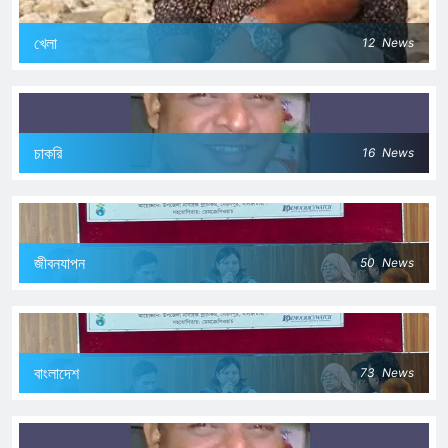
খেলা
12
News
চাকরি
16
News
জীবনযাপন
50
News
বাংলাদেশ
73
News