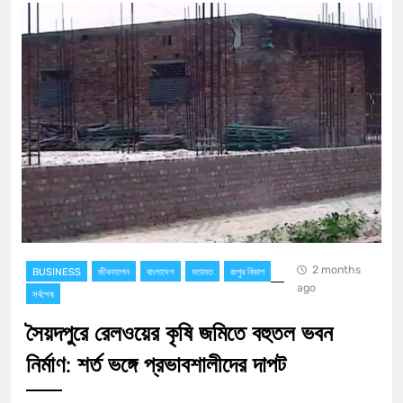
2 months
BUSINESS
জীবনযাপন
বাংলাদেশ
মতামত
রংপুর বিভাগ
ago
সর্বশেষ
সৈয়দপুরে রেলওয়ের কৃষি জমিতে বহুতল ভবন
নির্মাণ: শর্ত ভঙ্গে প্রভাবশালীদের দাপট