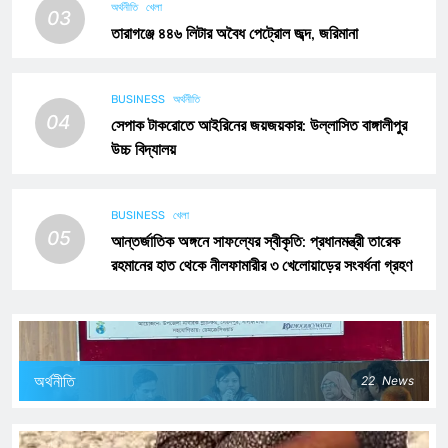
অর্থনীতি
খেলা
03
তারাগঞ্জে ৪৪৬ লিটার অবৈধ পেট্রোল জব্দ, জরিমানা
BUSINESS
অর্থনীতি
04
সেপাক টাকরোতে আইরিনের জয়জয়কার: উল্লাসিত বাঙ্গালীপুর
উচ্চ বিদ্যালয়
BUSINESS
খেলা
05
আন্তর্জাতিক অঙ্গনে সাফল্যের স্বীকৃতি: প্রধানমন্ত্রী তারেক
রহমানের হাত থেকে নীলফামারীর ৩ খেলোয়াড়ের সংবর্ধনা গ্রহণ
অর্থনীতি
22
News