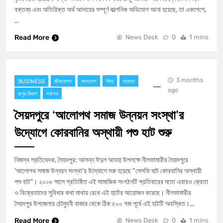
বক্তব্য এবং অতিরিক্ত অর্থ আদায়ের সম্পূর্ণ কাল্পনিক অভিযোগ আনা হয়েছে, তা একপেশে,
…
Read More
News Desk
0
1 mins
3 months
BUSINESS
জীবনযাপন
বাংলাদেশ
বিশ্ব
মতামত
ago
রংপুর বিভাগ
সর্বশেষ
সৈয়দপুরে ‘আলোপথ সমাজ উন্নয়ন সংস্থা’র
উদ্যোগে কোরবানির অস্থায়ী পশু হাট শুরু
​নিজস্ব প্রতিবেদক, সৈয়দপুর: আসন্ন ঈদুল আযহা উপলক্ষে নীলফামারীর সৈয়দপুরে
‘আলোপথ সমাজ উন্নয়ন সংস্থা’র উদ্যোগে শুরু হয়েছে “সেলফি ঘাট কোরবানির অস্থায়ী
পশু হাট”। ২০০৮ সালে প্রতিষ্ঠিত এই সামাজিক সংগঠনটি প্রতিবারের মতো এবারও ক্রেতা
ও বিক্রেতাদের সুবিধার কথা মাথায় রেখে এই হাটের আয়োজন করেছে। ​নীলফামারীর
সৈয়দপুর উপজেলার চৌমুহনী বাজার থেকে ঠিক ৫০০ গজ পূর্বে এই হাটটি অবস্থিত।…
Read More
News Desk
0
1 mins