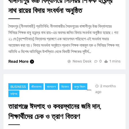
বাঙ্গালীপুর উচ্চ বিদ্যালয়ে সিনিয়র শিক্ষক হরেন্দ্র
নাথ রায়ের বিদায় সংবর্ধনা অনুষ্ঠিত
​সৈয়দপুর (নীলফামারী) প্রতিনিধি: নীলফামারীর সৈয়দপুরের বাঙ্গালীপুর উচ্চ বিদ্যালয়ের
সিনিয়র শিক্ষক বাবু হরেন্দ্র নাথ রায়-এর অবসর জনিত বিদায় সংবর্ধনা অনুষ্ঠিত হয়েছে। গত
২১ মে (বৃহস্পতিবার) বিদ্যালয় প্রাঙ্গণে এক আবেগঘন পরিবেশে এই সংবর্ধনা সভার
আয়োজন করা হয়। ​বিদায় সংবর্ধনা অনুষ্ঠানে প্রধান শিক্ষক নাজমুল হক ও সিনিয়র শিক্ষক সহ
অতিথি ও বিশেষ অতিথিবৃন্দ উপস্থিত থেকে বিদায়ী শিক্ষকের সুদীর্ঘ…
Read More
News Desk
0
1 mins
2 months
BUSINESS
জীবনযাপন
বাংলাদেশ
বিনোদন
রংপুর বিভাগ
ago
সর্বশেষ
তারাগঞ্জে ঈদগাহ ও কবরস্থানের জমি দান,
শিক্ষার্থীদের চেক ও ত্রাণ বিতরণ