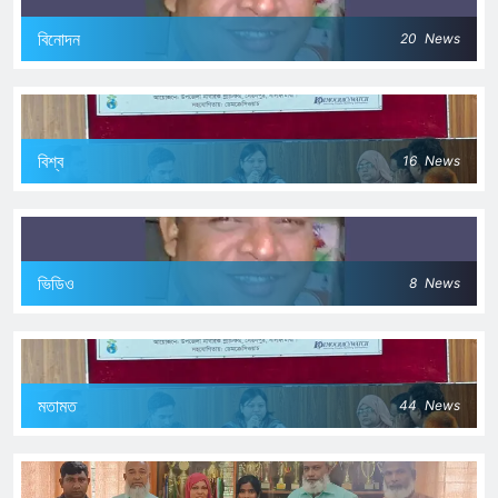
বিনোদন
20
News
বিশ্ব
16
News
ভিডিও
8
News
মতামত
44
News