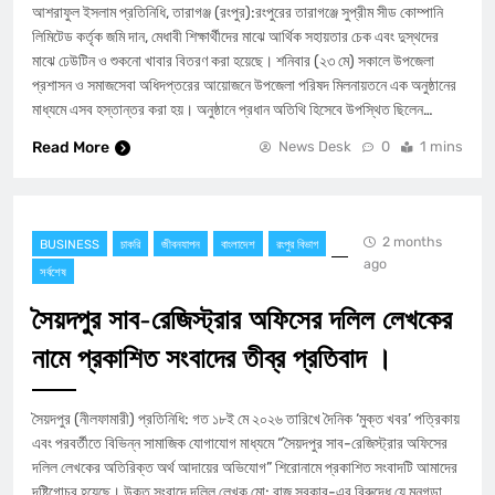
​আশরাফুল ইসলাম প্রতিনিধি, তারাগঞ্জ (রংপুর):রংপুরের তারাগঞ্জে সুপ্রীম সীড কোম্পানি
লিমিটেড কর্তৃক জমি দান, মেধাবী শিক্ষার্থীদের মাঝে আর্থিক সহায়তার চেক এবং দুস্থদের
মাঝে ঢেউটিন ও শুকনো খাবার বিতরণ করা হয়েছে। শনিবার (২৩ মে) সকালে উপজেলা
প্রশাসন ও সমাজসেবা অধিদপ্তরের আয়োজনে উপজেলা পরিষদ মিলনায়তনে এক অনুষ্ঠানের
মাধ্যমে এসব হস্তান্তর করা হয়। ​অনুষ্ঠানে প্রধান অতিথি হিসেবে উপস্থিত ছিলেন…
Read More
News Desk
0
1 mins
2 months
BUSINESS
চাকরি
জীবনযাপন
বাংলাদেশ
রংপুর বিভাগ
ago
সর্বশেষ
সৈয়দপুর সাব-রেজিস্ট্রার অফিসের দলিল লেখকের
নামে প্রকাশিত সংবাদের তীব্র প্রতিবাদ ।
​সৈয়দপুর (নীলফামারী) প্রতিনিধি: গত ১৮ই মে ২০২৬ তারিখে দৈনিক ‘মুক্ত খবর’ পত্রিকায়
এবং পরবর্তীতে বিভিন্ন সামাজিক যোগাযোগ মাধ্যমে “সৈয়দপুর সাব-রেজিস্ট্রার অফিসের
দলিল লেখকের অতিরিক্ত অর্থ আদায়ের অভিযোগ” শিরোনামে প্রকাশিত সংবাদটি আমাদের
দৃষ্টিগোচর হয়েছে। উক্ত সংবাদে দলিল লেখক মো: রাজু সরকার-এর বিরুদ্ধে যে মনগড়া