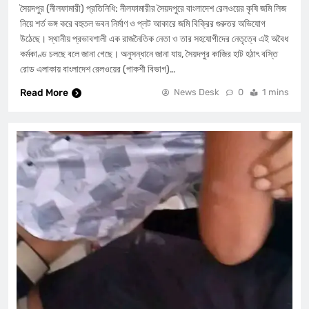
​সৈয়দপুর (নীলফামারী) প্রতিনিধি: নীলফামারীর সৈয়দপুরে বাংলাদেশ রেলওয়ের কৃষি জমি লিজ
নিয়ে শর্ত ভঙ্গ করে বহুতল ভবন নির্মাণ ও প্লট আকারে জমি বিক্রির গুরুতর অভিযোগ
উঠেছে। স্থানীয় প্রভাবশালী এক রাজনৈতিক নেতা ও তার সহযোগীদের নেতৃত্বে এই অবৈধ
কর্মকাণ্ড চলছে বলে জানা গেছে। অনুসন্ধানে জানা যায়, সৈয়দপুর কাজির হাট হঠাৎ বস্তি
রোড এলাকায় বাংলাদেশ রেলওয়ের (পাকশী বিভাগ)…
Read More
News Desk
0
1 mins