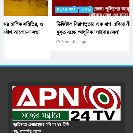
BUSINESS
অর্থনীতি
ডিজিটাল নিরাপত্তায় এক ধাপ এগিয়ে নীলফামারী জেলা পুলিশ:
যুক্ত হচ্ছে আধুনিক ‘সাইবার সেল’
2 months ago
প্রতিষ্ঠাতা চেয়ারম্যান এপিএন ২৪ টিভি
মোঃ জাহাঙ্গীর আলম