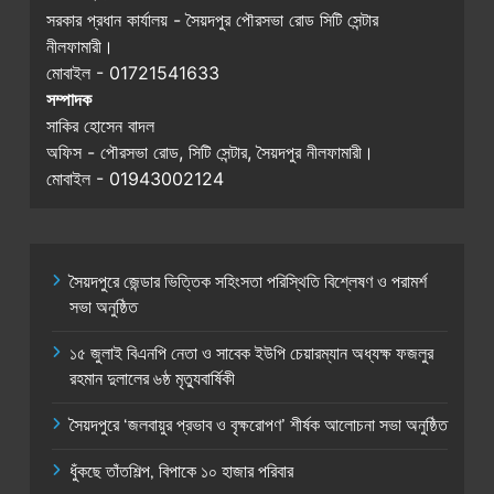
সরকার প্রধান কার্যালয় - সৈয়দপুর পৌরসভা রোড সিটি সেন্টার
নীলফামারী।
মোবাইল - 01721541633
সম্পাদক
সাকির হোসেন বাদল
অফিস - পৌরসভা রোড, সিটি সেন্টার, সৈয়দপুর নীলফামারী।
মোবাইল - 01943002124
সৈয়দপুরে জেন্ডার ভিত্তিক সহিংসতা পরিস্থিতি বিশ্লেষণ ও পরামর্শ
সভা অনুষ্ঠিত
১৫ জুলাই বিএনপি নেতা ও সাবেক ইউপি চেয়ারম্যান অধ্যক্ষ ফজলুর
রহমান দুলালের ৬ষ্ঠ মৃত্যুবার্ষিকী
সৈয়দপুরে ‘জলবায়ুর প্রভাব ও বৃক্ষরোপণ’ শীর্ষক আলোচনা সভা অনুষ্ঠিত
ধুঁকছে তাঁতশিল্প, বিপাকে ১০ হাজার পরিবার