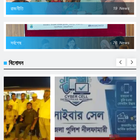
রাজনীতি
19
News
সর্বশেষ
76
News
বিনোদন