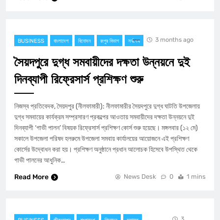
3 months ago
BUSINESS
বাংলাদেশ
বিনোদন
রংপুর বিভাগ
সর্বশেষ
সৈয়দপুরে দুগ্ধ সমবায়ীদের দক্ষতা উন্নয়নে দুই
দিনব্যাপী রিফ্রেসার্স প্রশিক্ষণ শুরু
​নিজস্ব প্রতিবেদক, সৈয়দপুর (নীলফামারী): নীলফামারীর সৈয়দপুরে দুগ্ধ ঘাটতি উপজেলায়
দুগ্ধ সমবায়ের কার্যক্রম সম্প্রসারণ প্রকল্পের আওতায় সমবায়ীদের দক্ষতা উন্নয়নে দুই
দিনব্যাপী ‘গাভী পালন’ বিষয়ক রিফ্রেসার্স প্রশিক্ষণ কোর্স শুরু হয়েছে। ​মঙ্গলবার (১২ মে)
সকালে উপজেলা পরিষদ হলরুমে উপজেলা সমবায় কার্যালয়ের আয়োজনে এই প্রশিক্ষণ
কোর্সের উদ্বোধন করা হয়। ​প্রশিক্ষণ অনুষ্ঠানে প্রধান আলোচক হিসেবে উপস্থিত থেকে
গাভী পালনের আধুনিক…
Read More
News Desk
0
1 mins
3