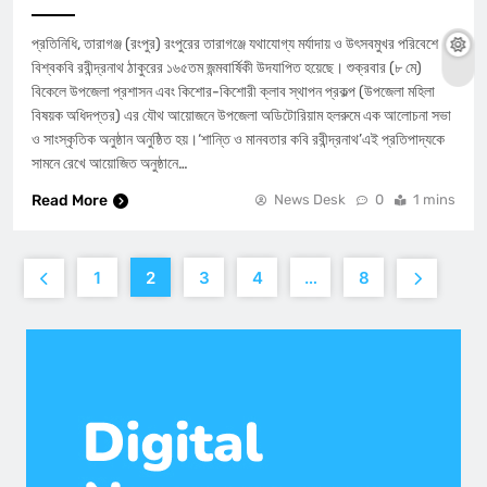
​প্রতিনিধি, তারাগঞ্জ (রংপুর) রংপুরের তারাগঞ্জে যথাযোগ্য মর্যাদায় ও উৎসবমুখর পরিবেশে
বিশ্বকবি রবীন্দ্রনাথ ঠাকুরের ১৬৫তম জন্মবার্ষিকী উদযাপিত হয়েছে। শুক্রবার (৮ মে)
বিকেলে উপজেলা প্রশাসন এবং কিশোর-কিশোরী ক্লাব স্থাপন প্রকল্প (উপজেলা মহিলা
বিষয়ক অধিদপ্তর) এর যৌথ আয়োজনে উপজেলা অডিটোরিয়াম হলরুমে এক আলোচনা সভা
ও সাংস্কৃতিক অনুষ্ঠান অনুষ্ঠিত হয়।​‘শান্তি ও মানবতার কবি রবীন্দ্রনাথ’এই প্রতিপাদ্যকে
সামনে রেখে আয়োজিত অনুষ্ঠানে…
Read More
News Desk
0
1 mins
1
2
3
4
…
8