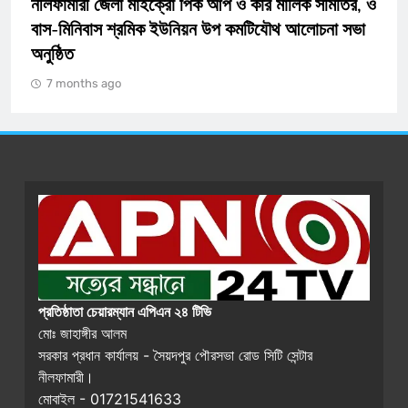
নীলফামারী জেলা মাইক্রো পিক আপ ও কার মালিক সমিতির, ও
বাস-মিনিবাস শ্রমিক ইউনিয়ন উপ কমটিযৌথ আলোচনা সভা
অনুষ্ঠিত
7 months ago
প্রতিষ্ঠাতা চেয়ারম্যান এপিএন ২৪ টিভি
মোঃ জাহাঙ্গীর আলম
সরকার প্রধান কার্যালয় - সৈয়দপুর পৌরসভা রোড সিটি সেন্টার
নীলফামারী।
মোবাইল - 01721541633