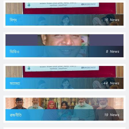
বিশ্ব
16
News
ভিডিও
8
News
মতামত
44
News
রাজনীতি
19
News