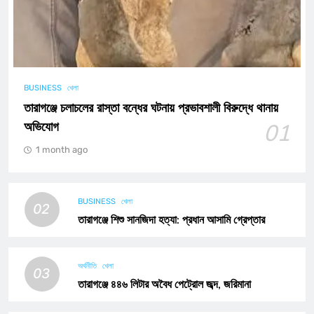
BUSINESS
খেলা
তারাগঞ্জে চলাচলের রাস্তা বন্ধের ঘটনায় প্রভাবশালী বিরুদ্ধে থানায়
অভিযোগ
01
1 month ago
BUSINESS
খেলা
02
তারাগঞ্জে শিশু সানজিদা হত্যা: প্রধান আসামি গ্রেপ্তার
অর্থনীতি
খেলা
03
তারাগঞ্জে ৪৪৬ লিটার অবৈধ পেট্রোল জব্দ, জরিমানা