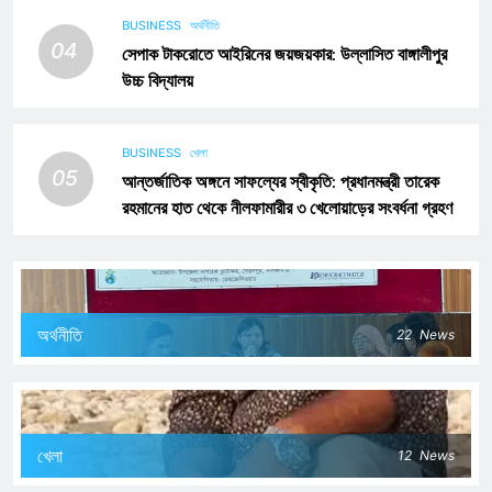
BUSINESS
অর্থনীতি
04
সেপাক টাকরোতে আইরিনের জয়জয়কার: উল্লাসিত বাঙ্গালীপুর
উচ্চ বিদ্যালয়
BUSINESS
খেলা
05
আন্তর্জাতিক অঙ্গনে সাফল্যের স্বীকৃতি: প্রধানমন্ত্রী তারেক
রহমানের হাত থেকে নীলফামারীর ৩ খেলোয়াড়ের সংবর্ধনা গ্রহণ
অর্থনীতি
22
News
খেলা
12
News