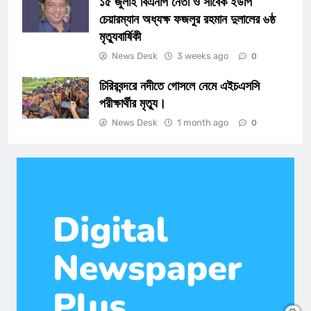
১৫ জুলাই বিএনপি নেতা ও সাবেক ইউপি
চেয়ারম্যান অধ্যক্ষ ফজলুর রহমান দুলালের ৬ষ্ঠ
মৃত্যুবার্ষিকী
News Desk
3 weeks ago
0
চিরিরবন্দরে নদীতে গোসলে নেমে এইচএসসি
পরীক্ষার্থীর মৃত্যু।
News Desk
1 month ago
0