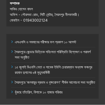
সম্পাদক
সাকির হোসেন বাদল
অফিস - পৌরসভা রোড, সিটি সেন্টার, সৈয়দপুর নীলফামারী।
মোবাইল - 01943002124
এসএসসি ও সমমানের পরীক্ষার ফল প্রকাশ ১০ আগস্ট
সৈয়দপুরে জেন্ডার ভিত্তিক সহিংসতা পরিস্থিতি বিশ্লেষণ ও পরামর্শ
সভা অনুষ্ঠিত
১৫ জুলাই বিএনপি নেতা ও সাবেক ইউপি চেয়ারম্যান অধ্যক্ষ ফজলুর
রহমান দুলালের ৬ষ্ঠ মৃত্যুবার্ষিকী
সৈয়দপুরে ‘জলবায়ুর প্রভাব ও বৃক্ষরোপণ’ শীর্ষক আলোচনা সভা অনুষ্ঠিত
ধুঁকছে তাঁতশিল্প, বিপাকে ১০ হাজার পরিবার