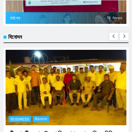
সর্বশেষ
76
News
বিনোদন
BUSINESS
জীবনযাপন