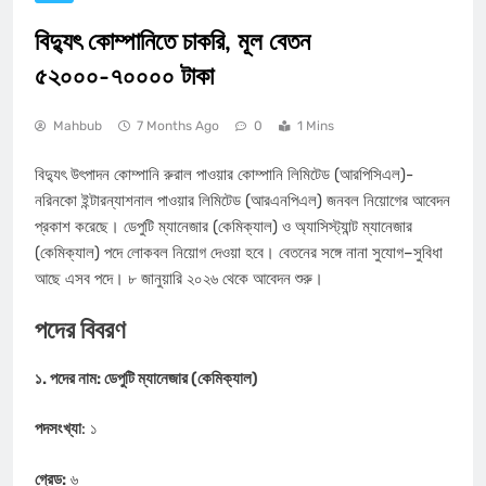
বিদ্যুৎ কোম্পানিতে চাকরি, মূল বেতন
৫২০০০-৭০০০০ টাকা
Mahbub
7 Months Ago
0
1 Mins
বিদ্যুৎ উৎপাদন কোম্পানি রুরাল পাওয়ার কোম্পানি লিমিটেড (আরপিসিএল)-
নরিনকো ইন্টারন্যাশনাল পাওয়ার লিমিটেড (আরএনপিএল) জনবল নিয়োগের আবেদন
প্রকাশ করেছে। ডেপুটি ম্যানেজার (কেমিক্যাল) ও অ্যাসিস্ট্যান্ট ম্যানেজার
(কেমিক্যাল) পদে লোকবল নিয়োগ দেওয়া হবে। বেতনের সঙ্গে নানা সুযোগ–সুবিধা
আছে এসব পদে। ৮ জানুয়ারি ২০২৬ থেকে আবেদন শুরু।
পদের বিবরণ
১. পদের নাম: ডেপুটি ম্যানেজার (কেমিক্যাল)
পদসংখ্যা
: ১
গ্রেড:
৬