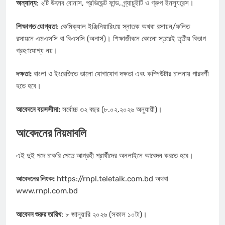
অন্যান্য
: ২টি উৎসব বোনাস, প্রভিডেন্ট ফান্ড, গ্র্যাচুইটি ও গ্রুপ ইনস্যুরেন্স।
শিক্ষাগত যোগ্যতা
: কেমিক্যাল ইঞ্জিনিয়ারিংয়ে স্নাতক অথবা রসায়ন/ফলিত
রসায়নে এমএসসি বা বিএসসি (অনার্স)। শিক্ষাজীবনে কোনো স্তরেই তৃতীয় বিভাগ
গ্রহণযোগ্য নয়।
দক্ষতা:
বাংলা ও ইংরেজিতে ভালো যোগাযোগ দক্ষতা এবং কম্পিউটার চালনায় পারদর্শী
হতে হবে।
আবেদনে বয়সসীমা:
সর্বোচ্চ ৩২ বছর (৮.০২.২০২৬ অনুযায়ী)।
আবেদনের নিয়মাবলি
এই দুই পদে চাকরি পেতে আগ্রহী প্রার্থীদের অনলাইনে আবেদন করতে হবে।
আবেদনের লিংক:
https://rnpl.teletalk.com.bd অথবা
www.rnpl.com.bd
আবেদন শুরুর তারিখ
: ৮ জানুয়ারি ২০২৬ (সকাল ১০টা)।