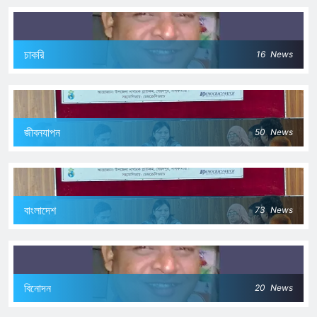
চাকরি
16
News
জীবনযাপন
50
News
বাংলাদেশ
73
News
বিনোদন
20
News