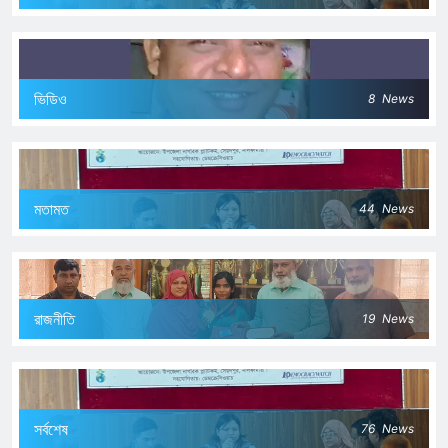
ভিডিও
8
News
মতামত
44
News
রাজনীতি
19
News
সর্বশেষ
76
News