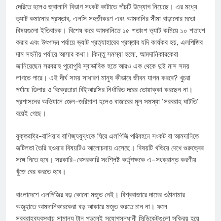
দেরিতে হলেও জ্বালানি বিভাগ সংকট কাটাতে পাঁচটি উদ্যোগ নিয়েছে। এর মধ্যে
ভ্যাট কমানোর প্রস্তাব, এলসি সহজীকরণ এবং আমদানির সীমা বাড়ানোর মতো
বিষয়গুলো ইতিবাচক। বিশেষ করে আমদানিতে ১৫ শতাংশ ভ্যাট কমিয়ে ১০ শতাংশ
করার এবং উৎপাদন পর্যায়ে ভ্যাট প্রত্যাহারের প্রস্তাব যদি কার্যকর হয়, এলপিজির
দাম সহনীয় পর্যায়ে আসার কথা। কিন্তু সমস্যা হলো, আমদানিকারকেরা
জানিয়েছেন সরবরাহ পুরোপুরি স্বাভাবিক হতে আরও এক থেকে দুই মাস সময়
লাগতে পারে। এই দীর্ঘ সময় সাধারণ মানুষ কীভাবে জীবন যাপন করবে? খুচরা
পর্যায়ে ডিলার ও বিক্রেতারা বিইআরসির নির্ধারিত দরের তোয়াক্কা করছেন না।
প্রশাসনের অভিযানে জেল-জরিমানা হলেও বাজারের মূল সমস্যা ‘সরবরাহ ঘাটতি’
রয়েই গেছে।
যুক্তরাষ্ট্র-রাশিয়ার বাণিজ্যযুদ্ধকে ঘিরে এলপিজি পরিবহনে সংকট বা আমদানিতে
জটিলতা তৈরি হওয়ার বিষয়টিও আলোচনায় এসেছে। বিষয়টি খতিয়ে দেখে গুরুত্বের
সঙ্গে নিতে হবে। সরকারি–বেসরকারি সংশ্লিষ্ট কর্তৃপক্ষকে এ–সংক্রান্ত করণীয়
খুঁজে বের করতে হবে।
বাংলাদেশে এলপিজির বড় কোনো মজুত নেই। বিশ্ববাজারে দামের ওঠানামার
অজুহাতে আমদানিকারকেরা বড় আকারে মজুত করতে চান না। ফলে
সরবরাহব্যবস্থায় সামান্য টান পড়লেই সুযোগসন্ধানী সিন্ডিকেটগুলো সক্রিয় হয়ে