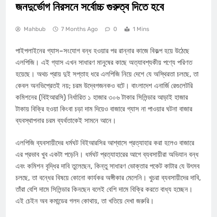
জনদুর্ভোগ নিরসনে সর্বোচ্চ গুরুত্ব দিতে হবে
Mahbub
7 Months Ago
0
1 Mins
পাইপলাইনের গ্যাস–সংযোগ বন্ধ হওয়ার পর রান্নার কাজে বিকল্প হয়ে উঠেছে
এলপিজি। এই গ্যাস এখন সাধারণ মানুষের কাছে অত্যাবশ্যকীয় পণ্যে পরিণত
হয়েছে। অথচ প্রায় দুই সপ্তাহ ধরে এলপিজি নিয়ে দেশে যে অস্থিরতা চলছে, তা
কেবল অনভিপ্রেতই নয়; চরম উদ্বেগজনকও বটে। বাংলাদেশ এনার্জি রেগুলেটরি
কমিশনের (বিইআরসি) নির্ধারিত ১ হাজার ৩০৬ টাকার সিলিন্ডার আড়াই হাজার
টাকায় বিক্রি হওয়া কিংবা চড়া দাম দিয়েও বাজারে গ্যাস না পাওয়ার ঘটনা বাজার
ব্যবস্থাপনার চরম ব্যর্থতাকেই সামনে আনে।
এলপিজি ব্যবসায়ীদের ধর্মঘট বিইআরসির আশ্বাসে প্রত্যাহার করা হলেও বাজারে
এর প্রভাব খুব একটা পড়েনি। ধর্মঘট প্রত্যাহারের আগে ব্যবসায়ীরা অভিযান বন্ধ
এবং কমিশন বৃদ্ধির দাবি তুলেছেন, কিন্তু সাধারণ ভোক্তার পকেট কাটার যে উৎসব
চলছে, তা বন্ধের বিষয়ে কোনো কার্যকর অঙ্গীকার মেলেনি। খুচরা ব্যবসায়ীদের দাবি,
তাঁরা বেশি দামে সিলিন্ডার কিনছেন বলেই বেশি দামে বিক্রি করতে বাধ্য হচ্ছেন।
এই চেইন অব কমান্ডের গলদ কোথায়, তা খতিয়ে দেখা জরুরি।