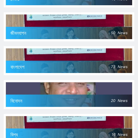
জীবনযাপন
50
News
বাংলাদেশ
73
News
বিনোদন
20
News
বিশ্ব
16
News