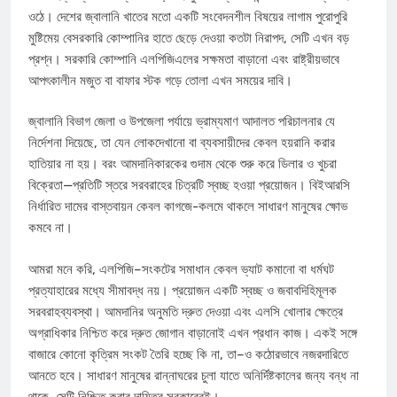
ওঠে। দেশের জ্বালানি খাতের মতো একটি সংবেদনশীল বিষয়ের লাগাম পুরোপুরি
মুষ্টিমেয় বেসরকারি কোম্পানির হাতে ছেড়ে দেওয়া কতটা নিরাপদ, সেটি এখন বড়
প্রশ্ন। সরকারি কোম্পানি এলপিজিএলের সক্ষমতা বাড়ানো এবং রাষ্ট্রীয়ভাবে
আপৎকালীন মজুত বা বাফার স্টক গড়ে তোলা এখন সময়ের দাবি।
জ্বালানি বিভাগ জেলা ও উপজেলা পর্যায়ে ভ্রাম্যমাণ আদালত পরিচালনার যে
নির্দেশনা দিয়েছে, তা যেন লোকদেখানো বা ব্যবসায়ীদের কেবল হয়রানি করার
হাতিয়ার না হয়। বরং আমদানিকারকের গুদাম থেকে শুরু করে ডিলার ও খুচরা
বিক্রেতা—প্রতিটি স্তরে সরবরাহের চিত্রটি স্বচ্ছ হওয়া প্রয়োজন। বিইআরসি
নির্ধারিত দামের বাস্তবায়ন কেবল কাগজে-কলমে থাকলে সাধারণ মানুষের ক্ষোভ
কমবে না।
আমরা মনে করি, এলপিজি–সংকটের সমাধান কেবল ভ্যাট কমানো বা ধর্মঘট
প্রত্যাহারের মধ্যে সীমাবদ্ধ নয়। প্রয়োজন একটি স্বচ্ছ ও জবাবদিহিমূলক
সরবরাহব্যবস্থা। আমদানির অনুমতি দ্রুত দেওয়া এবং এলসি খোলার ক্ষেত্রে
অগ্রাধিকার নিশ্চিত করে দ্রুত জোগান বাড়ানোই এখন প্রধান কাজ। একই সঙ্গে
বাজারে কোনো কৃত্রিম সংকট তৈরি হচ্ছে কি না, তা–ও কঠোরভাবে নজরদারিতে
আনতে হবে। সাধারণ মানুষের রান্নাঘরের চুলা যাতে অনির্দিষ্টকালের জন্য বন্ধ না
থাকে, সেটি নিশ্চিত করার দায়িত্ব সরকারেরই।