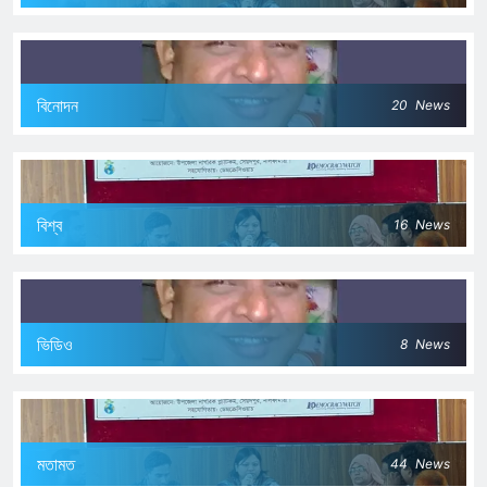
বিনোদন
20
News
বিশ্ব
16
News
ভিডিও
8
News
মতামত
44
News