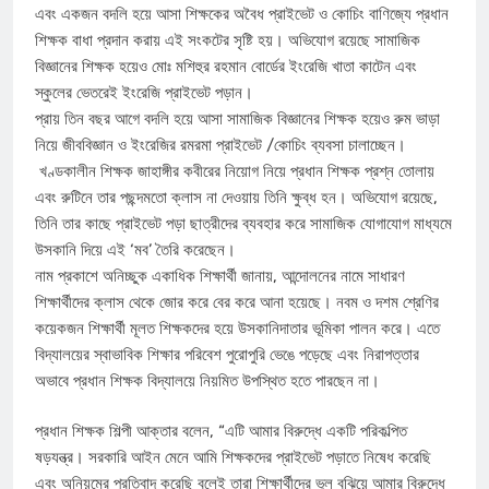
এবং একজন বদলি হয়ে আসা শিক্ষকের অবৈধ প্রাইভেট ও কোচিং বাণিজ্যে প্রধান
শিক্ষক বাধা প্রদান করায় এই সংকটের সৃষ্টি হয়। অভিযোগ রয়েছে সামাজিক
বিজ্ঞানের শিক্ষক হয়েও মোঃ মশিহুর রহমান বোর্ডের ইংরেজি খাতা কাটেন এবং
স্কুলের ভেতরেই ইংরেজি প্রাইভেট পড়ান।
প্রায় তিন বছর আগে বদলি হয়ে আসা সামাজিক বিজ্ঞানের শিক্ষক হয়েও রুম ভাড়া
নিয়ে জীববিজ্ঞান ও ইংরেজির রমরমা প্রাইভেট /কোচিং ব্যবসা চালাচ্ছেন।
​ খণ্ডকালীন শিক্ষক জাহাঙ্গীর কবীরের নিয়োগ নিয়ে প্রধান শিক্ষক প্রশ্ন তোলায়
এবং রুটিনে তার পছন্দমতো ক্লাস না দেওয়ায় তিনি ক্ষুব্ধ হন। অভিযোগ রয়েছে,
তিনি তার কাছে প্রাইভেট পড়া ছাত্রীদের ব্যবহার করে সামাজিক যোগাযোগ মাধ্যমে
উসকানি দিয়ে এই ‘মব’ তৈরি করেছেন।
​নাম প্রকাশে অনিচ্ছুক একাধিক শিক্ষার্থী জানায়, আন্দোলনের নামে সাধারণ
শিক্ষার্থীদের ক্লাস থেকে জোর করে বের করে আনা হয়েছে। নবম ও দশম শ্রেণির
কয়েকজন শিক্ষার্থী মূলত শিক্ষকদের হয়ে উসকানিদাতার ভূমিকা পালন করে। এতে
বিদ্যালয়ের স্বাভাবিক শিক্ষার পরিবেশ পুরোপুরি ভেঙে পড়েছে এবং নিরাপত্তার
অভাবে প্রধান শিক্ষক বিদ্যালয়ে নিয়মিত উপস্থিত হতে পারছেন না।
​প্রধান শিক্ষক শিল্পী আক্তার বলেন, “এটি আমার বিরুদ্ধে একটি পরিকল্পিত
ষড়যন্ত্র। সরকারি আইন মেনে আমি শিক্ষকদের প্রাইভেট পড়াতে নিষেধ করেছি
এবং অনিয়মের প্রতিবাদ করেছি বলেই তারা শিক্ষার্থীদের ভুল বুঝিয়ে আমার বিরুদ্ধে