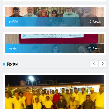
রাজনীতি
19
News
সর্বশেষ
76
News
বিনোদন