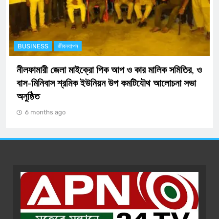
BUSINESS
অর্থনীতি
িতির, ও
ডিজিটাল নিরাপত্তায় এক ধাপ এগিয়ে নীলফামারী জেলা পু
া সভা
যুক্ত হচ্ছে আধুনিক ‘সাইবার সেল’
6 months ago