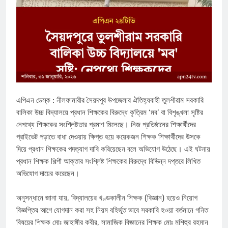
এপিএন ডেস্ক : নীলফামারীর সৈয়দপুর উপজেলার ঐতিহ্যবাহী তুলশীরাম সরকারি
বালিকা উচ্চ বিদ্যালয়ে প্রধান শিক্ষকের বিরুদ্ধে কৃত্রিম ‘মব’ বা বিশৃঙ্খলা সৃষ্টির
নেপথ্যে শিক্ষকের সংশ্লিষ্টতার প্রমাণ মিলেছে। নিজ প্রতিষ্ঠানের শিক্ষার্থীদের
প্রাইভেট পড়াতে বাধা দেওয়ায় ক্ষিপ্ত হয়ে কয়েকজন শিক্ষক শিক্ষার্থীদের উসকে
দিয়ে প্রধান শিক্ষকের পদত্যাগ দাবি করিয়েছেন বলে অভিযোগ উঠেছে। এই ঘটনায়
প্রধান শিক্ষক শিল্পী আক্তার সংশ্লিষ্ট শিক্ষকের বিরুদ্ধে বিভিন্ন দপ্তরে লিখিত
অভিযোগ দায়ের করেছেন।
​অনুসন্ধানে জানা যায়, বিদ্যালয়ের খণ্ডকালীন শিক্ষক (বিজ্ঞান) হয়েও নিয়োগ
বিজ্ঞপ্তির আগে যোগদান করা সহ নিয়ম বহির্ভূত ভাবে সরকারি হওয়া বর্তমানে গনিত
বিষয়ের শিক্ষক মোঃ জাহাঙ্গীর কবীর, সামাজিক বিজ্ঞানের শিক্ষক মোঃ মশিহুর রহমান