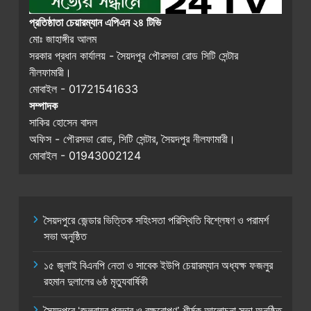
প্রতিষ্ঠাতা চেয়ারম্যান এপিএন ২৪ টিভি
মোঃ জাহাঙ্গীর আলম
সরকার প্রধান কার্যালয় - সৈয়দপুর পৌরসভা রোড সিটি সেন্টার
নীলফামারী।
মোবাইল - 01721541633
সম্পাদক
সাকির হোসেন বাদল
অফিস - পৌরসভা রোড, সিটি সেন্টার, সৈয়দপুর নীলফামারী।
মোবাইল - 01943002124
সৈয়দপুরে জেন্ডার ভিত্তিক সহিংসতা পরিস্থিতি বিশ্লেষণ ও পরামর্শ
সভা অনুষ্ঠিত
১৫ জুলাই বিএনপি নেতা ও সাবেক ইউপি চেয়ারম্যান অধ্যক্ষ ফজলুর
রহমান দুলালের ৬ষ্ঠ মৃত্যুবার্ষিকী
সৈয়দপুরে ‘জলবায়ুর প্রভাব ও বৃক্ষরোপণ’ শীর্ষক আলোচনা সভা অনুষ্ঠিত