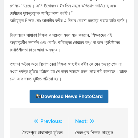
লেলিয়ে দিয়েছে। আমি ইতোমধ্যে ঊর্ধ্বতন মহলে অভিযোগ জানিয়েছি এবং
দোষীদের দৃষ্টান্তমূলক শাস্তি আশা করছি।”
​অভিযুক্ত শিক্ষক মোঃ জাহাঙ্গীর কবীর এ বিষয়ে কোনো মন্তব্য করতে রাজি হননি।
​বিদ্যালয়ের সাধারণ শিক্ষক ও সচেতন মহল মনে করছেন, শিক্ষকদের এই
অভ্যন্তরীণ দলাদলি এবং কোচিং বাণিজ্যের দৌরাত্ম্য বন্ধ না হলে প্রতিষ্ঠানের
স্থিতিশীলতা ফিরে আসা অসম্ভব।
তাছাড়া অবৈধ ভাবে নিয়োগ নেয়া শিক্ষক জাহাঙ্গীর কবীর কে যেন তদন্ত শেষ না
হওয়া পর্যন্ত ছুটিতে পাঠানো হয় সে জন্য সচেতন মহল জোর দাবি জানাচ্ছে। তাকে
যেন অতি দ্রুত ছুটিতে পাঠানো হয়।
Download News PhotoCard
Post
Previous:
Next:
navigation
সৈয়দপুরে মাঝাপাড়া ফুটবল
সৈয়দপুরে শিক্ষক সাইফুল