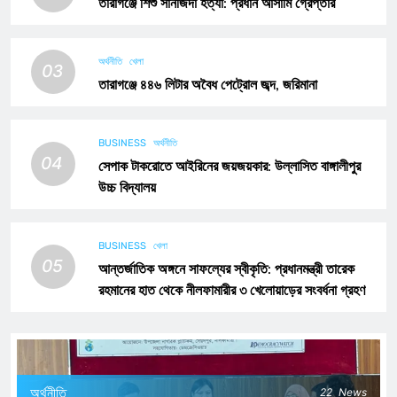
তারাগঞ্জে শিশু সানজিদা হত্যা: প্রধান আসামি গ্রেপ্তার
অর্থনীতি
খেলা
03
তারাগঞ্জে ৪৪৬ লিটার অবৈধ পেট্রোল জব্দ, জরিমানা
BUSINESS
অর্থনীতি
04
সেপাক টাকরোতে আইরিনের জয়জয়কার: উল্লাসিত বাঙ্গালীপুর
উচ্চ বিদ্যালয়
BUSINESS
খেলা
05
আন্তর্জাতিক অঙ্গনে সাফল্যের স্বীকৃতি: প্রধানমন্ত্রী তারেক
রহমানের হাত থেকে নীলফামারীর ৩ খেলোয়াড়ের সংবর্ধনা গ্রহণ
অর্থনীতি
22
News