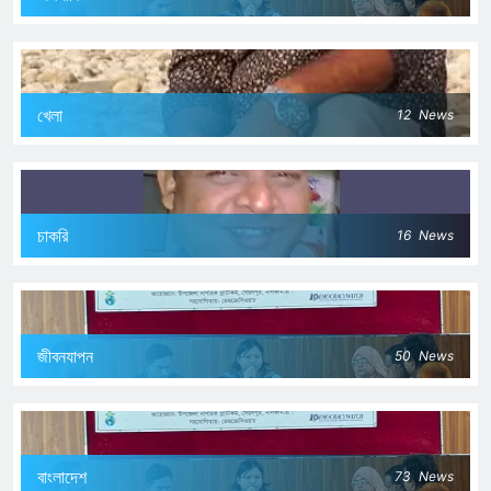
খেলা
12
News
চাকরি
16
News
জীবনযাপন
50
News
বাংলাদেশ
73
News