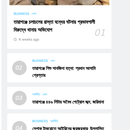
BUSINESS
খেলা
তারাগঞ্জে চলাচলের রাস্তা বন্ধের ঘটনায় প্রভাবশালী
বিরুদ্ধে থানায় অভিযোগ
01
4 weeks ago
BUSINESS
খেলা
02
তারাগঞ্জে শিশু সানজিদা হত্যা: প্রধান আসামি
গ্রেপ্তার
অর্থনীতি
খেলা
03
তারাগঞ্জে ৪৪৬ লিটার অবৈধ পেট্রোল জব্দ, জরিমানা
BUSINESS
অর্থনীতি
04
সেপাক টাকরোতে আইরিনের জয়জয়কার: উল্লাসিত