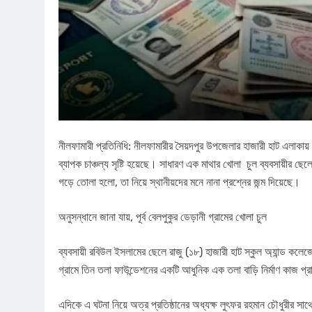
​নীলফামারী প্রতিনিধি: নীলফামারীর সৈয়দপুর উপজেলার হাজারী হাট এলাকায়
ব্যাপক চাঞ্চল্য সৃষ্টি হয়েছে। সাধারণ এক মাথার খোলা চুল ব্যবসায়ীর ছেলে 
গড়ে তোলা হলো, তা নিয়ে স্থানীয়দের মনে নানা প্রশ্নের জন্ম দিয়েছে।
​অনুসন্ধানে জানা যায়, পূর্ব বেলপুকুর ডেড়ানী গ্রামের খোলা চুল
ব্যবসায়ী রবিউল ইসলামের ছেলে রাজু (১৮) হাজারী হাট স্কুল অ্যান্ড কলে
গ্রামে তিন তলা ফাউন্ডেশনের একটি আধুনিক এক তলা বাড়ি নির্মাণ কাজ প্রায়
​এদিকে এ ঘটনা নিয়ে অত্র প্রতিষ্ঠানের অধ্যক্ষ লুৎফর রহমান চৌধুরীর স