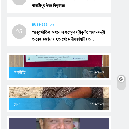
বাঙ্গালীপুর উচ্চ বিদ্যালয়
BUSINESS
খেলা
05
আন্তর্জাতিক অঙ্গনে সাফল্যের স্বীকৃতি: প্রধানমন্ত্রী
তারেক রহমানের হাত থেকে নীলফামারীর ৩
খেলোয়াড়ের সংবর্ধনা গ্রহণ
অর্থনীতি
22
News
খেলা
12
News