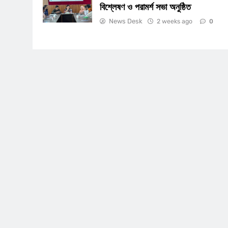
বিশ্লেষণ ও পরামর্শ সভা অনুষ্ঠিত
News Desk
2 weeks ago
0
BUSINESS
চাকরি
১৫ জুলাই বিএনপি নেতা ও সাবেক 
চেয়ারম্যান অধ্যক্ষ ফজলুর রহমান দু
মৃত্যুবার্ষিকী
2 months ago