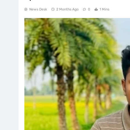
News Desk
2 Months Ago
0
1 Mins