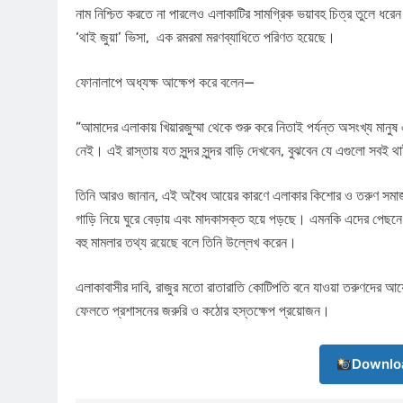
নাম নিশ্চিত করতে না পারলেও এলাকাটির সামগ্রিক ভয়াবহ চিত্র তুলে ধরেন।
‘থাই জুয়া’ ভিসা, এক রমরমা মরণব্যাধিতে পরিণত হয়েছে।
​ফোনালাপে অধ্যক্ষ আক্ষেপ করে বলেন—
​”আমাদের এলাকায় খিয়ারজুম্মা থেকে শুরু করে নিতাই পর্যন্ত অসংখ্য মা
নেই। এই রাস্তায় যত সুন্দর সুন্দর বাড়ি দেখবেন, বুঝবেন যে এগুলো সবই থা
তিনি আরও জানান, এই অবৈধ আয়ের কারণে এলাকার কিশোর ও তরুণ সমাজ সম্
গাড়ি নিয়ে ঘুরে বেড়ায় এবং মাদকাসক্ত হয়ে পড়ছে। এমনকি এদের পেছন
বহু মামলার তথ্য রয়েছে বলে তিনি উল্লেখ করেন।
​এলাকাবাসীর দাবি, রাজুর মতো রাতারাতি কোটিপতি বনে যাওয়া তরুণদের আয
ফেলতে প্রশাসনের জরুরি ও কঠোর হস্তক্ষেপ প্রয়োজন।
Downlo