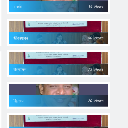
চাকরি
16
News
জীবনযাপন
50
News
বাংলাদেশ
73
News
বিনোদন
20
News