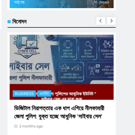
সর্বশেষ
76
News
বিনোদন
BUSINESS
অর্থনীতি
BUSIN
ডিজিটাল নিরাপত্তায় এক ধাপ এগিয়ে নীলফামারী
তারাগঞ
জেলা পুলিশ: যুক্ত হচ্ছে আধুনিক ‘সাইবার সেল’
শিক্ষা
2 months ago
2 m