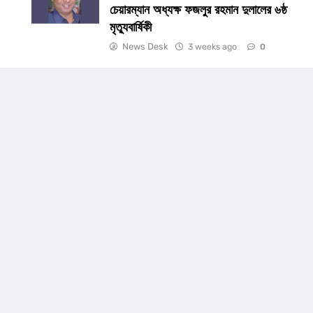
চেয়ারম্যান অধ্যক্ষ ফজলুর রহমান দুলালের ৬ষ্ঠ
মৃত্যুবার্ষিকী
News Desk
3 weeks ago
0
BUSINESS
জীবনযাপন
ইউপি
নীলফামারী জেলা মাইক্রো পিক আপ ও কার মালিক
লালের ৬ষ্ঠ
সমিতির, ও বাস-মিনিবাস শ্রমিক ইউনিয়ন উপ
কমটিযৌথ আলোচনা সভা অনুষ্ঠিত
2 months ago