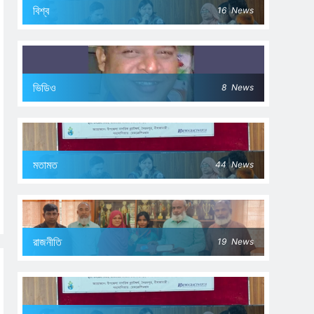
বিশ্ব
16
News
ভিডিও
8
News
মতামত
44
News
রাজনীতি
19
News