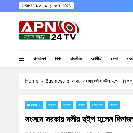
Skip
2:58:24 AM
August 3, 2026
to
content
APN24TV
বাংলাদেশ
বিশ্ব
রাজনীতি
অর্থনীতি
খেলা
চাকর
Home
Business
সংসদে সরকার দলীয় হুইপ হলেন দিনাজপু
BUSINESS
অর্থনীতি
বাংলাদেশ
মতামত
রংপুর বিভাগ
রাজনীতি
সংসদে সরকার দলীয় হুইপ হলেন দিনাজ