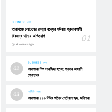
BUSINESS
খেলা
তারাগঞ্জে চলাচলের রাস্তা বন্ধের ঘটনায় প্রভাবশালী
বিরুদ্ধে থানায় অভিযোগ
01
4 weeks ago
BUSINESS
খেলা
02
তারাগঞ্জে শিশু সানজিদা হত্যা: প্রধান আসামি
গ্রেপ্তার
অর্থনীতি
খেলা
03
তারাগঞ্জে ৪৪৬ লিটার অবৈধ পেট্রোল জব্দ, জরিমানা