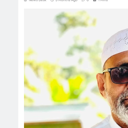
News Desk
5 Months Ago
0
1 Mins