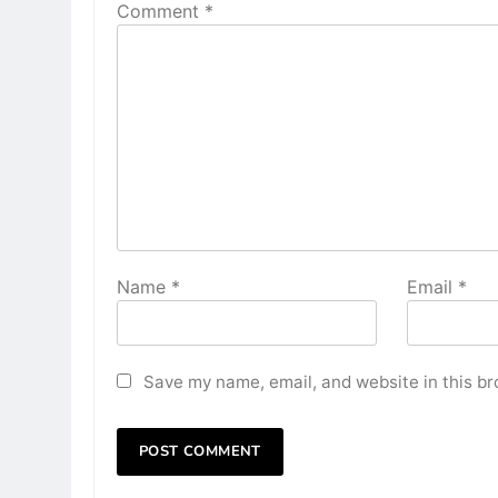
Comment
*
Name
*
Email
*
Save my name, email, and website in this br