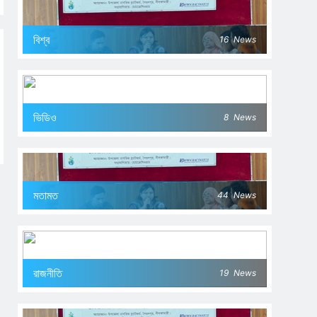
বিশ্ব
16
News
ভিডিও
8
News
মতামত
44
News
রাজনীতি
19
News