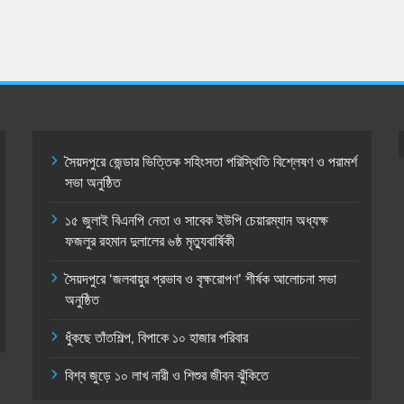
কমটিযৌথ আলোচনা সভা অনুষ্ঠিত
5 months ago
সৈয়দপুরে জেন্ডার ভিত্তিক সহিংসতা পরিস্থিতি বিশ্লেষণ ও পরামর্শ
সভা অনুষ্ঠিত
১৫ জুলাই বিএনপি নেতা ও সাবেক ইউপি চেয়ারম্যান অধ্যক্ষ
ফজলুর রহমান দুলালের ৬ষ্ঠ মৃত্যুবার্ষিকী
সৈয়দপুরে ‘জলবায়ুর প্রভাব ও বৃক্ষরোপণ’ শীর্ষক আলোচনা সভা
অনুষ্ঠিত
ধুঁকছে তাঁতশিল্প, বিপাকে ১০ হাজার পরিবার
বিশ্ব জুড়ে ১০ লাখ নারী ও শিশুর জীবন ঝুঁকিতে