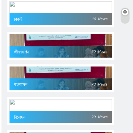
চাকরি
16
News
জীবনযাপন
50
News
বাংলাদেশ
73
News
বিনোদন
20
News