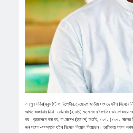
এনামুল মবিন(সবুজ)স্টাফ রিপোর্টার.ত্রয়োদশ জাতীয় সংসদে হুইপ হিসেবে
আখতারুজ্জামান মিয়া‌।সোমবার (২ মার্চ) মহামান্য রাষ্ট্রপতির আদেশক্রম
হয়।প্রজ্ঞাপনে বলা হয়, বাংলাদেশ (হুইপস) অর্ডার, ১৯৭২ (১৯৭২ সালের প
জন সংসদ-সদস্যকে হুইপ হিসেবে নিয়োগ দিয়েছেন। তালিকায় পঞ্চম অবস্থা