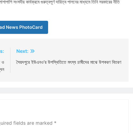
পাশি সংসদীয় কার্যক্রমে গুরুত্বপূর্ণ দায়িত্ব পালনের মাধ্যমে তিনি সরকারের নীতি
ad News PhotoCard
s:
Next:
ি ও
সৈয়দপুরে ইউএনও’র উপস্থিতিতে মৎস্য চাষীদের মাঝে উপকরণ বিতরণ
্ধন
uired fields are marked
*