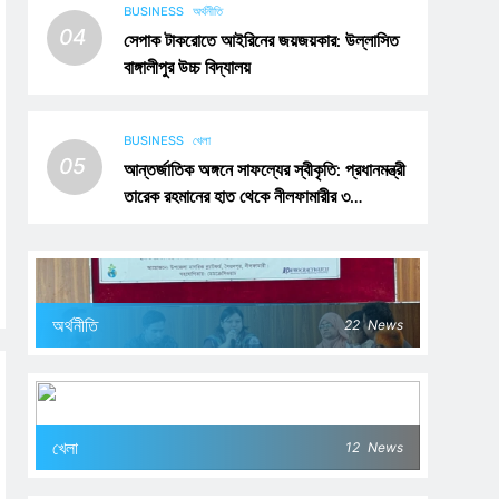
BUSINESS
অর্থনীতি
04
সেপাক টাকরোতে আইরিনের জয়জয়কার: উল্লাসিত
বাঙ্গালীপুর উচ্চ বিদ্যালয়
BUSINESS
খেলা
05
আন্তর্জাতিক অঙ্গনে সাফল্যের স্বীকৃতি: প্রধানমন্ত্রী
তারেক রহমানের হাত থেকে নীলফামারীর ৩
খেলোয়াড়ের সংবর্ধনা গ্রহণ
অর্থনীতি
22
News
খেলা
12
News