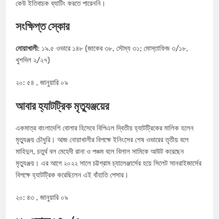
কেউ ইতিবাচক ব্যাটিং করতে পারেননি।
সংক্ষিপ্ত স্কোর
নোয়াখালী
: ১৯.৫ ওভারে ১৪৮ (জাকের ৩৮, সৌম্য ৩১; মোস্তাফিজ ৩/১৮,
খুশদিল ২/২৭)
২০: ৫৪ , জানুয়ারি ০৯
আবার হ্যাটট্রিক মৃত্যুঞ্জয়ের
একমাত্র বাংলাদেশি বোলার হিসেবে বিপিএল দ্বিতীয় হ্যাটট্রিকের মালিক হলেন
মৃত্যুঞ্জয় চৌধুরি। আজ নোয়াখালীর বিপক্ষে ইনিংসের শেষ ওভারের তৃতীয় বলে
মাহিদুল, চতুর্থ বল মেহেদী রানা ও পঞ্চম বলে বিলাল সামিকে আউট করেছেন
মৃত্যুঞ্জয়। এর আগে ২০২২ সালে চট্টগ্রাম চ্যালেঞ্জার্সের হয়ে সিলেট সানরাইজার্সের
বিপক্ষে হ্যাটট্রিক করেছিলেন এই বাঁহাতি পেসার।
২০: ৪৩ , জানুয়ারি ০৯