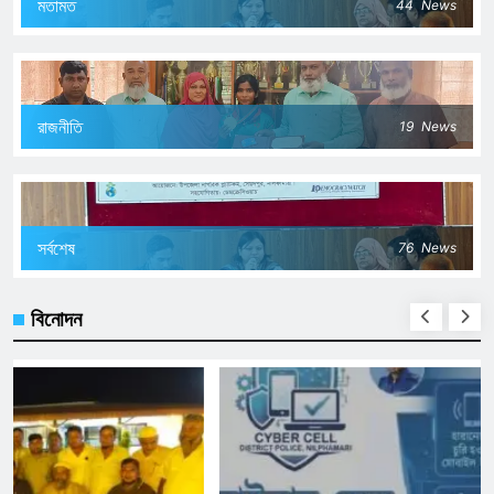
মতামত
44
News
রাজনীতি
19
News
সর্বশেষ
76
News
বিনোদন