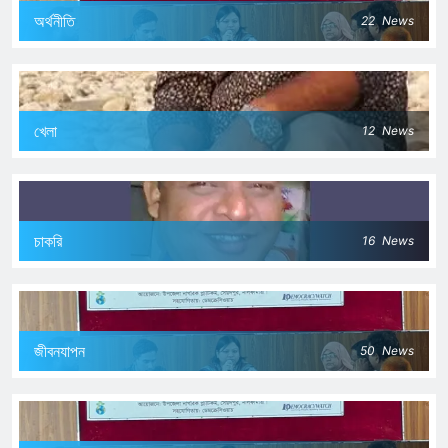
অর্থনীতি
22
News
খেলা
12
News
চাকরি
16
News
জীবনযাপন
50
News