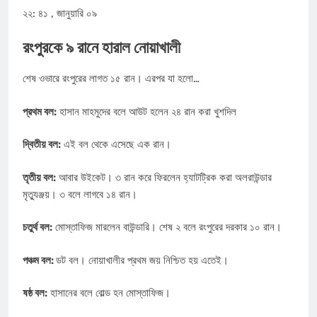
২২: ৪১ , জানুয়ারি ০৯
রংপুরকে ৯ রানে হারাল নোয়াখালী
শেষ ওভারে রংপুরের লাগত ১৫ রান। এরপর যা হলো…
প্রথম বল:
হাসান মাহমুদের বলে আউট হলেন ২৪ রান করা খুশদিল
দ্বিতীয় বল:
এই বল থেকে এসেছে এক রান।
তৃতীয় বল:
আবার উইকেট। ৩ রান করে ফিরলেন হ্যাটট্রিক করা অলরাউন্ডার
মৃত্যুঞ্জয়। ৩ বলে লাগবে ১৪ রান।
চতুর্থ বল:
মোস্তাফিজ মারলেন বাউন্ডারি। শেষ ২ বলে রংপুরের দরকার ১০ রান।
পঞ্চম বল:
ডট বল। নোয়াখালীর প্রথম জয় নিশ্চিত হয় এতেই।
ষষ্ঠ বল:
হাসানের বলে বোল্ড হন মোস্তাফিজ।