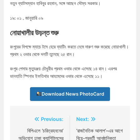
নতুন ব্যাটসম্যান হাবিবুর রহমান, সঙ্গে আছেন সৌম্য সরকার।
১৯: ০১ , জানুয়ারি ০৯
নোয়াখালীর উড়ন্ত শুরু
রংপুরের বিপক্ষে ম্যাচে টসে হেরে ব্যাটিং করতে নেমে দারুণ শুরু করেছে নোয়াখালী।
প্রথম ২ ওভার থেকে দলটি তুলেছে ২৫ রান।
রংপুর পেসার মৃত্যুঞ্জয় চৌধুরীর প্রথম ওভার থেকে এসেছে ১৪ রান। এরপর
ডানহাতি স্পিনার ইফতিখার আহমেদের ওভার থেকে এসেছে ১১।
Download News PhotoCard
Post
Previous:
Next:
navigation
বিপিএলে ‘চরিত্রহননের’
‘রাজনৈতিক আলাপ’–এর আগে
অভিযোগ ঢাকা ক্যাপিটালসের
বিয়ে-পরবর্তী আনুষ্ঠানিকতা