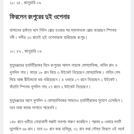
২১: ২৪ , জানুয়ারি ০৯
ফিরলেন রংপুরের দুই ওপেনার
হাসানের দুর্দান্ত বলে লিটন বোল্ড হওয়ার পর ম্যালানকে বোল্ড করেছেন স্পিনার
নবী। দলীয় ২৩ রানেই দুই ওপেনারকে হারিয়েছে রংপুর।
২০: ৫৯ , জানুয়ারি ০৯
মৃত্যুঞ্জয়ের হ্যাটট্রিকের দিনে রংপুরের আসল নায়কে মোস্তাফিজ, নাহিদ রান ও
খুশদিল শাহ। মাত্র ১৮ রান দিয়ে ৩ উইকেট নিয়েছেন মোস্তাফিজ। নাহিদ পেস
দিয়ে আজ রীতিমতো ভয় ধরিয়েছেন। ৪ ওভারে ১৭ রানে নিয়েছেন ১ উইকেট।
বাঁহাতি স্পিনার খুশদিল শাহ ২৭ রানে ২ উইকেট নিয়েছেন।
মৃত্যুঞ্জয়ের আগে খুশদিল ও মোস্তাফিজের সামনেও হ্যাটট্রিকের সুযোগ এসেছিল।
তবে তারা কাজে লাগাতে পারেননি।
১৪৮ রানে গুটিয়ে নোয়াখালী শুরুটা অবশ্য দারুণ করেছিল। প্রথম ৬ ওভারে দলটি
তুলেছিল ৬৬ রান। তবে ৩০ রান করা হাবিবুর, ৩১ রান করা সৌম্য ফিরলে ওই অর্থে