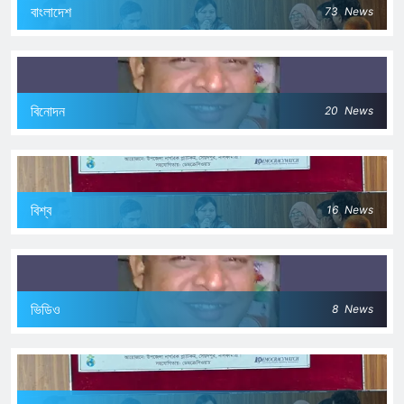
বাংলাদেশ
73
News
বিনোদন
20
News
বিশ্ব
16
News
ভিডিও
8
News