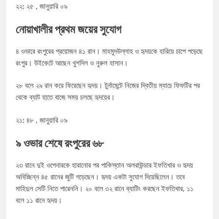
২২: ২৫ , জানুয়ারি ০৯
নোয়াখালীর প্রথম জয়ের সুযোগ
৪ ওভারে রংপুরের প্রয়োজন ৪১ রান। মাহমুদউল্লাহ ও হৃদয়কে হারিয়ে চাপে পড়েছে
রংপুর। উইকেটে আছেন খুশদিল ও নুরুল হাসান।
২৮ বলে ২৯ রান করে ফিরেছেন হৃদয়। টুর্নামেন্টে নিজের দ্বিতীয় ম্যাচে ফিফটির পর
থেকে ব্যাট হাতে বাজে সময় চলছে হৃদয়ের।
২১: ৪৮ , জানুয়ারি ০৯
৯ ওভার শেষে রংপুরের ৬৮
২৩ রানে দুই ওপেনারকে হারানোর পর পাকিস্তান অলরাউন্ডার ইফতিখার ও হৃদয়
অবিচ্ছিন্ন ৪৫ রানের জুটি গড়েছেন। হৃদয় একটা সুযোগ দিয়েছিলেন। তবে
মাহিদুল সেটি নিতে পারেননি। ২০ বলে ৩২ রানে ব্যাটিং করছেন ইফতিখার, ১১
বলে ১১ রানে হৃদয়।