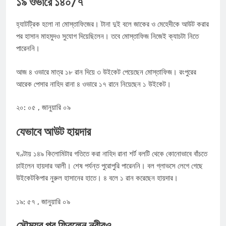
১৯ ওভারে ১৪০/৭
হ্যাটট্রিক হলো না মোস্তাফিজের। টানা দুই বলে জাকের ও মেহেদীকে আউট করার
পর হাসান মাহমুদও সুযোগ দিয়েছিলেন। তবে মোস্তাফিজ নিজেই ক্যাচটা নিতে
পারেননি।
আজ ৪ ওভারে মাত্র ১৮ রান দিয়ে ৩ উইকেট পেয়েছেন মোস্তাফিজ। রংপুরের
আরেক পেসার নাহিদ রানা ৪ ওভারে ১৭ রানে নিয়েছেন ১ উইকেট।
২০: ০৫ , জানুয়ারি ০৯
যেভাবে আউট হায়দার
ঘণ্টায় ১৪৯ কিলোমিটার গতিতে করা নাহিদ রানা শর্ট বলটি থেকে কোনোভাবে বাঁচতে
চাইলেন হায়দার আলী। শেষ পর্যন্ত পুরোপুরি পারেননি। বল গ্লাভসে লেগে গেছে
উইকেটকিপার নুরুল হাসানের হাতে। ৪ বলে ১ রান করেছেন হায়দার।
১৯: ৫৭ , জানুয়ারি ০৯
সৌম্যর পর ফিরলেন নবীরও