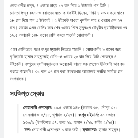
নোয়াখালীর জন্য, ৪ ওভারে মাত্র ১৭ রান দিয়ে ১ উইকেট পান তিনি।
মোস্তাফিজুর রহমানও বরাবরের মতো কার্যকরীই ছিলেন, তিনি ৪ ওভার করে মাত্র
১৮ রান দিয়ে পান ৩ উইকেট। ২ উইকেট পাওয়া খুশদিল শাহ ৪ ওভারে দেন ২৭
রান। মাঝের এমন বোলিং আর শেষ ওভারে গিয়ে মৃত্যুঞ্জয় চৌধুরীর হ্যাটট্রিকের পর
১৯.৫ ওভারেই ১৪৮ রানের বেশি করতে পারেনি নোয়াখালী।
এমন বোলিংয়ের পরও রংপুর ম্যাচটা জিততে পারেনি। নোয়াখালীর ৯ রানের জয়ে
কৃতিত্বটা হাসান মাহমুদেরই বেশি—৪ ওভারে ২৬ রান দিয়ে তিনি পেয়েছেন ৪
উইকেট। রংপুরের ব্যাটসম্যানদের অনেকেই ভালো শুরু পেলেও ইনিংসটা আর বড়
করতে পারেননি। ৩১ বলে ৩৭ রান করা ইফতেখার আহমেদই দলটির সর্বোচ্চ রান
সংগ্রাহক।
সংক্ষিপ্ত স্কোর
নোয়াখালী এক্সপ্রেস:
১৯.৫ ওভারে ১৪৮ (জাকের ৩৮, সৌম্য ৩১;
মোস্তাফিজ ৩/১৮, খুশদিল ২/২৭)।
রংপুর রাইডার্স:
২০ ওভারে
১৩৯/৯ (ইফতিখার ৩৭, হৃদয় ২৯; হাসান ৪/২৬, জহির ২/২৫)।
ফল:
নোয়াখালী এক্সপ্রেস ৯ রানে জয়ী।
ম্যাচসেরা:
হাসান মাহমুদ।