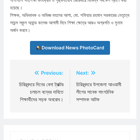
পাশাপাশি সহশিক্ষা কার্যক্রম ও শৃঙ্খলাবোধ জোরদারে বিভিন্ন পদক্ষেপ গ্রহণ করা
হয়েছে।
শিক্ষক, অভিভাবক ও অভিজ্ঞ মহলের আশা, মো. শফিয়ার রহমান সরকারের নেতৃত্বে
লায়ন্স স্কুল অ্যান্ড কলেজ আগামী দিনে শিক্ষা ক্ষেত্রে আরও অগ্রগতি ও সুনাম
অর্জন করবে।
Download News PhotoCard
Post
Previous:
Next:
navigation
চিরিরবন্দরে দিনের বেলা ট্রাক্টর
চিরিরবন্দরে উপজেলা আওয়ামী
চলাচল বন্ধের দাবিতে
লীগের সাবেক সাংগঠনিক
শিক্ষার্থীদের সড়ক অবরোধ।
সম্পাদক আটক