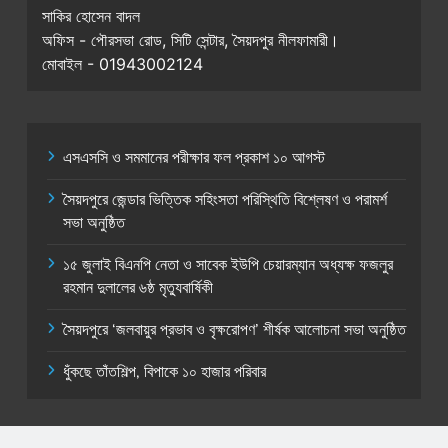
সাকির হোসেন বাদল
অফিস - পৌরসভা রোড, সিটি সেন্টার, সৈয়দপুর নীলফামারী।
মোবাইল - 01943002124
এসএসসি ও সমমানের পরীক্ষার ফল প্রকাশ ১০ আগস্ট
সৈয়দপুরে জেন্ডার ভিত্তিক সহিংসতা পরিস্থিতি বিশ্লেষণ ও পরামর্শ
সভা অনুষ্ঠিত
১৫ জুলাই বিএনপি নেতা ও সাবেক ইউপি চেয়ারম্যান অধ্যক্ষ ফজলুর
রহমান দুলালের ৬ষ্ঠ মৃত্যুবার্ষিকী
সৈয়দপুরে ‘জলবায়ুর প্রভাব ও বৃক্ষরোপণ’ শীর্ষক আলোচনা সভা অনুষ্ঠিত
ধুঁকছে তাঁতশিল্প, বিপাকে ১০ হাজার পরিবার