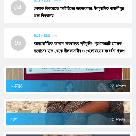
BUSINESS
অর্থনীতি
04
সেপাক টাকরোতে আইরিনের জয়জয়কার: উল্লাসিত বাঙ্গালীপুর
উচ্চ বিদ্যালয়
BUSINESS
খেলা
05
আন্তর্জাতিক অঙ্গনে সাফল্যের স্বীকৃতি: প্রধানমন্ত্রী তারেক
রহমানের হাত থেকে নীলফামারীর ৩ খেলোয়াড়ের সংবর্ধনা গ্রহণ
অর্থনীতি
22
News
খেলা
12
News