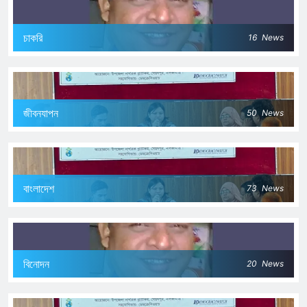
চাকরি
16
News
জীবনযাপন
50
News
বাংলাদেশ
73
News
বিনোদন
20
News