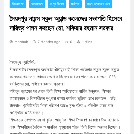
জীবনযাপন
বাংলাদেশ
রংপুর বিভাগ
সর্বশেষ
স্কুল কলেজের খবর
সৈয়দপুর লায়ন্স স্কুল অ্যান্ড কলেজের সভাপতি হিসেবে
দায়িত্ব পালন করছেন মো. শফিয়ার রহমান সরকার
Mahbub
7 Months Ago
0
1 Mins
সৈয়দপুর প্রতিনিধি:
নীলফামারীর সৈয়দপুরে অবস্থিত ঐতিহ্যবাহী শিক্ষা প্রতিষ্ঠান লায়ন্স স্কুল অ্যান্ড
কলেজের পরিচালনা পর্ষদের সভাপতি হিসেবে দায়িত্ব পালন করে যাচ্ছেন বিশিষ্ট
ব্যক্তিত্ব মো. শফিয়ার রহমান সরকার।
দায়িত্ব গ্রহণের পর থেকে তিনি শিক্ষা প্রতিষ্ঠানের সার্বিক উন্নয়ন, শিক্ষার
মানোন্নয়ন ও শিক্ষার্থীদের শৃঙ্খলা রক্ষায় কার্যকর ভূমিকা রেখে চলেছেন। তাঁর
উদ্যোগে প্রতিষ্ঠানটির শিক্ষা পরিবেশ আরও সুসংগঠিত ও গতিশীল হচ্ছে বলে
সংশ্লিষ্টরা জানিয়েছেন।
শিক্ষকদের পেশাগত দক্ষতা বৃদ্ধি, আধুনিক শিক্ষা উপকরণ ব্যবহারে উৎসাহ প্রদান
এবং শিক্ষার্থীদের নৈতিক ও মানবিক মূল্যবোধ গঠনে তিনি বিশেষ গুরুত্ব দিচ্ছেন।