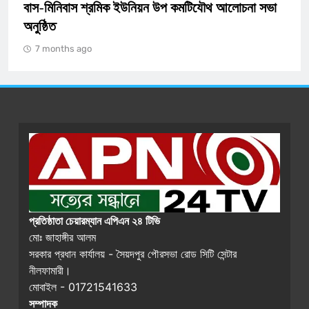
উপ কমটিযৌথ আলোচনা সভা
যুক্ত হচ্ছে আধুনিক ‘সাইবার সেল’
7 months ago
প্রতিষ্ঠাতা চেয়ারম্যান এপিএন ২৪ টিভি
মোঃ জাহাঙ্গীর আলম
সরকার প্রধান কার্যালয় - সৈয়দপুর পৌরসভা রোড সিটি সেন্টার
নীলফামারী।
মোবাইল - 01721541633
সম্পাদক