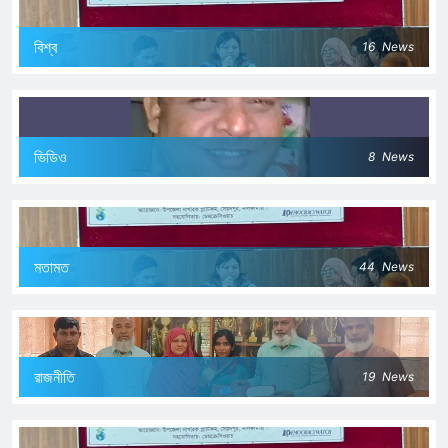
বিশ্ব
16
News
ভিডিও
8
News
মতামত
44
News
রাজনীতি
19
News